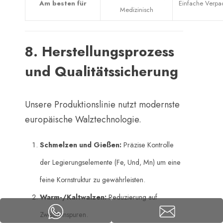
Am besten für
Einfache Verpa
Medizinisch
8. Herstellungsprozess
und Qualitätssicherung
Unsere Produktionslinie nutzt modernste
europäische Walztechnologie.
Schmelzen und Gießen:
​ Präzise Kontrolle
der Legierungselemente (Fe, Und, Mn) um eine
feine Kornstruktur zu gewährleisten.
Warm-/Kaltwalzen:
​ Reduzierung auf
Zwischenspuren.