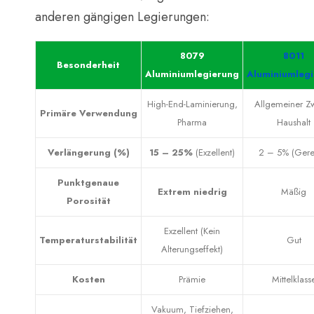
anderen gängigen Legierungen:
8079
8011
Besonderheit
Aluminiumlegierung
Aluminiumleg
High-End-Laminierung,
Allgemeiner Z
Primäre Verwendung
Pharma
Haushalt
Verlängerung (%)
15 – 25%
​ (Exzellent)
2 – 5% (Gere
Punktgenaue
Extrem niedrig
Mäßig
Porosität
Exzellent (Kein
Temperaturstabilität
Gut
Alterungseffekt)
Kosten
Prämie
Mittelklass
Vakuum, Tiefziehen,