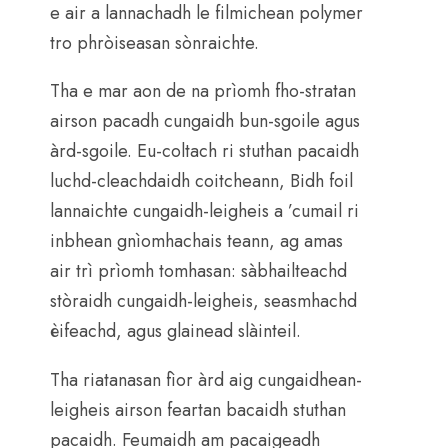
e air a lannachadh le filmichean polymer
tro phròiseasan sònraichte.
Tha e mar aon de na prìomh fho-stratan
airson pacadh cungaidh bun-sgoile agus
àrd-sgoile. Eu-coltach ri stuthan pacaidh
luchd-cleachdaidh coitcheann, Bidh foil
lannaichte cungaidh-leigheis a ’cumail ri
inbhean gnìomhachais teann, ag amas
air trì prìomh tomhasan: sàbhailteachd
stòraidh cungaidh-leigheis, seasmhachd
èifeachd, agus glainead slàinteil.
Tha riatanasan fìor àrd aig cungaidhean-
leigheis airson feartan bacaidh stuthan
pacaidh. Feumaidh am pacaigeadh