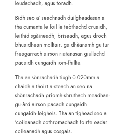
leudachadh, agus toradh.
Bidh seo a’ seachnadh duilgheadasan a
tha cumanta le foil le teòthachd cruaidh,
leithid sgàineadh, briseadh, agus droch
bhuaidhean molltair, ga dhèanamh gu tur
freagarrach airson riatanasan giullachd
pacaidh cungaidh iom-fhillte.
Tha an sònrachadh tiugh 0.020mm a
chaidh a thoirt a-steach an seo na
shònrachadh prìomh-shruthach meadhan-
gu-àrd airson pacadh cungaidh
cungaidh-leigheis. Tha an tighead seo a
'coileanadh cothromachadh foirfe eadar
coileanadh agus cosgais.