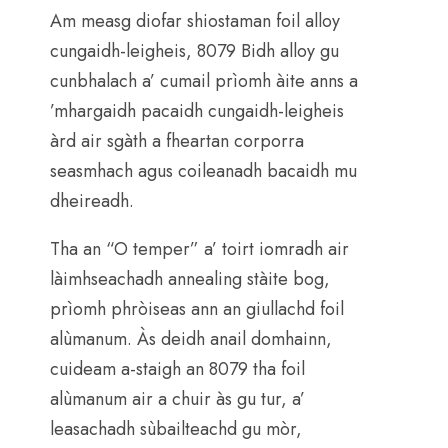
Am measg diofar shiostaman foil alloy
cungaidh-leigheis, 8079 Bidh alloy gu
cunbhalach a’ cumail prìomh àite anns a
’mhargaidh pacaidh cungaidh-leigheis
àrd air sgàth a fheartan corporra
seasmhach agus coileanadh bacaidh mu
dheireadh.
Tha an “O temper” a’ toirt iomradh air
làimhseachadh annealing stàite bog,
prìomh phròiseas ann an giullachd foil
alùmanum. Às deidh anail domhainn,
cuideam a-staigh an 8079 tha foil
alùmanum air a chuir às gu tur, a’
leasachadh sùbailteachd gu mòr,