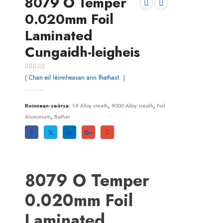
8079 O Temper
0.020mm Foil
Laminated
Cungaidh-leigheis
0
a-mach à 5
( Chan eil lèirmheasan ann fhathast. )
Roinnean-seòrsa:
1-8 Alloy sreath
,
8000 Alloy sreath
,
Foil
Aluminium
,
Bathar
8079 O Temper
0.020mm Foil
Laminated