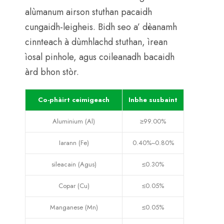
alùmanum airson stuthan pacaidh
cungaidh-leigheis. Bidh seo a’ dèanamh
cinnteach à dùmhlachd stuthan, ìrean
ìosal pinhole, agus coileanadh bacaidh
àrd bhon stòr.
Co-phàirt ceimigeach
Inbhe susbaint
Aluminium (Al)
≥99.00%
Iarann (Fe)
0.40%~0.80%
sileacain (Agus)
≤0.30%
Copar (Cu)
≤0.05%
Manganese (Mn)
≤0.05%