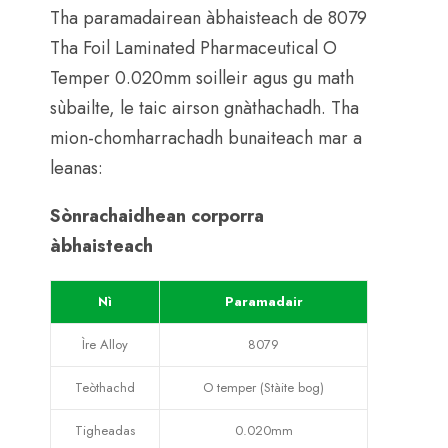
Tha paramadairean àbhaisteach de 8079
Tha Foil Laminated Pharmaceutical O
Temper 0.020mm soilleir agus gu math
sùbailte, le taic airson gnàthachadh. Tha
mion-chomharrachadh bunaiteach mar a
leanas:
Sònrachaidhean corporra
àbhaisteach
Nì
Paramadair
Ìre Alloy
8079
Teòthachd
O temper (Stàite bog)
Tigheadas
0.020mm