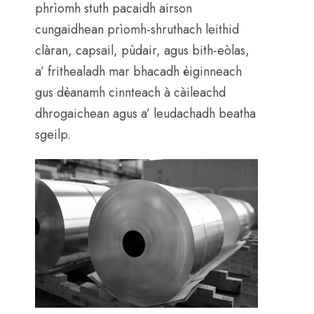
phrìomh stuth pacaidh airson
cungaidhean prìomh-shruthach leithid
clàran, capsail, pùdair, agus bith-eòlas,
a’ frithealadh mar bhacadh èiginneach
gus dèanamh cinnteach à càileachd
dhrogaichean agus a’ leudachadh beatha
sgeilp.