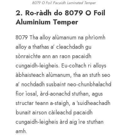
8079 O Foil Pacaidh Laminated Temper
2. Ro-ràdh do 8079 O Foil
Aluminium Temper
8079 Tha alloy alùmanum na phrìomh
alloy a thathas a’ cleachdadh gu
sònraichte ann an raon pacaidh
cungaidh-leigheis. Eu-coltach ri alloys
àbhaisteach alùmanum, tha an stuth seo
a’ nochdadh susbaint neo-chunbhalachd
fìor ìosal, àrd-aonachd stuthan, agus
structar teann a-staigh, a ’suidheachadh
bunait airson càileachd pacaidh
cungaidh-leigheis àrd aig ìre stuthan
amh.