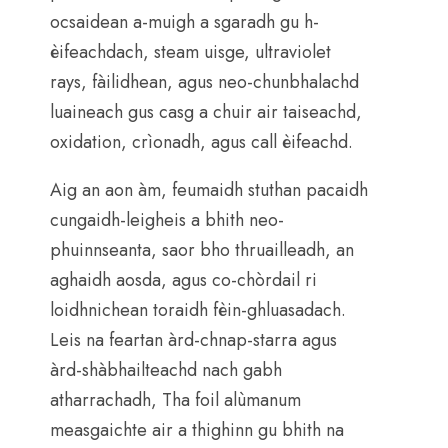
ocsaidean a-muigh a sgaradh gu h-
èifeachdach, steam uisge,
ultraviolet
rays
, fàilidhean, agus neo-chunbhalachd
luaineach gus casg a chuir air taiseachd,
oxidation, crìonadh, agus call èifeachd.
Aig an aon àm, feumaidh stuthan pacaidh
cungaidh-leigheis a bhith neo-
phuinnseanta, saor bho thruailleadh, an
aghaidh aosda, agus co-chòrdail ri
loidhnichean toraidh fèin-ghluasadach.
Leis na feartan àrd-chnap-starra agus
àrd-shàbhailteachd nach gabh
atharrachadh, Tha foil alùmanum
measgaichte air a thighinn gu bhith na