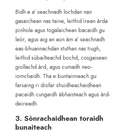
Bidh e a’ seachnadh lochdan nan
gasaichean nas taine, leithid ìrean àrda
pinhole agus togalaichean bacaidh gu
leòr, agus aig an aon àm a’ seachnadh
eas-bhuannachdan stuthan nas tiugh,
leithid sùbailteachd bochd, cosgaisean
giollachd àrd, agus cumadh neo-
iomchaidh. Tha e buntainneach gu
farsaing ri diofar shuidheachaidhean
pacaidh cungaidh àbhaisteach agus àrd-
deireadh.
3. Sònrachaidhean toraidh
bunaiteach