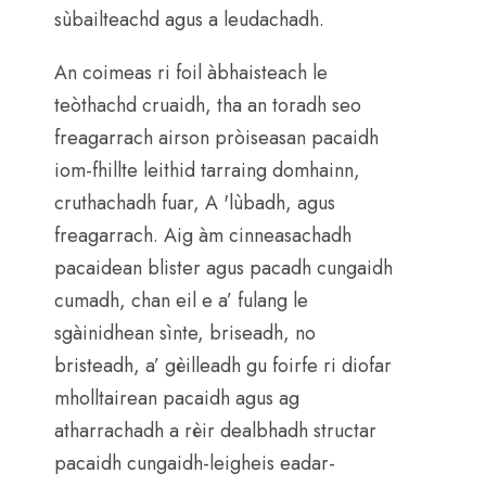
sùbailteachd agus a leudachadh.
An coimeas ri foil àbhaisteach le
teòthachd cruaidh, tha an toradh seo
freagarrach airson pròiseasan pacaidh
iom-fhillte leithid tarraing domhainn,
cruthachadh fuar, A 'lùbadh, agus
freagarrach. Aig àm cinneasachadh
pacaidean blister agus pacadh cungaidh
cumadh, chan eil e a’ fulang le
sgàinidhean sìnte, briseadh, no
bristeadh, a’ gèilleadh gu foirfe ri diofar
mholltairean pacaidh agus ag
atharrachadh a rèir dealbhadh structar
pacaidh cungaidh-leigheis eadar-