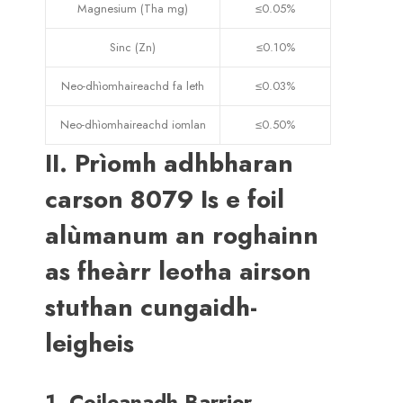
Magnesium (Tha mg)
≤0.05%
Sinc (Zn)
≤0.10%
Neo-dhìomhaireachd fa leth
≤0.03%
Neo-dhìomhaireachd iomlan
≤0.50%
II. Prìomh adhbharan
carson 8079 Is e foil
alùmanum an roghainn
as fheàrr leotha airson
stuthan cungaidh-
leigheis
1. Coileanadh Barrier