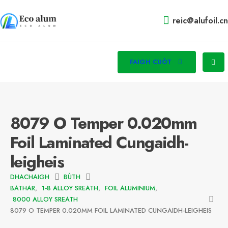
reic@alufoil.cn
FAIGH CUÒT
8079 O Temper 0.020mm
Foil Laminated Cungaidh-
leigheis
DHACHAIGH
BÙTH
BATHAR
,
1-8 ALLOY SREATH
,
FOIL ALUMINIUM
,
8000 ALLOY SREATH
8079 O TEMPER 0.020MM FOIL LAMINATED CUNGAIDH-LEIGHEIS