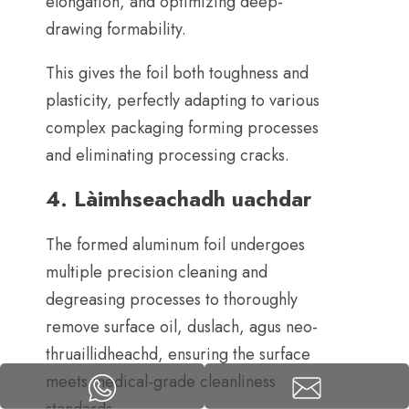
elongation
,
and optimizing deep-
drawing formability
.
This gives the foil both toughness and
plasticity
,
perfectly adapting to various
complex packaging forming processes
and eliminating processing cracks
.
4. Làimhseachadh uachdar
The formed aluminum foil undergoes
multiple precision cleaning and
degreasing processes to thoroughly
remove surface oil
, duslach, agus neo-
thruaillidheachd,
ensuring the surface
meets medical-grade cleanliness
standards
.