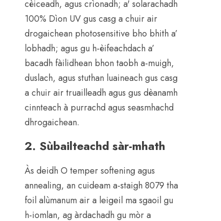
cèiceadh, agus crìonadh; a' solarachadh
100% Dìon UV gus casg a chuir air
drogaichean photosensitive bho bhith a’
lobhadh; agus gu h-èifeachdach a’
bacadh fàilidhean bhon taobh a-muigh,
duslach, agus stuthan luaineach gus casg
a chuir air truailleadh agus gus dèanamh
cinnteach à purrachd agus seasmhachd
dhrogaichean.
2. Sùbailteachd sàr-mhath
Às deidh O temper softening agus
annealing, an cuideam a-staigh 8079 tha
foil alùmanum air a leigeil ma sgaoil gu
h-iomlan, ag àrdachadh gu mòr a