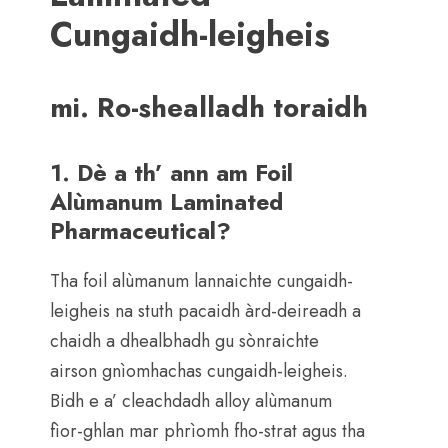
Cungaidh-leigheis
mi. Ro-shealladh toraidh
1. Dè a th’ ann am Foil
Alùmanum Laminated
Pharmaceutical?
Tha foil alùmanum lannaichte cungaidh-
leigheis na stuth pacaidh àrd-deireadh a
chaidh a dhealbhadh gu sònraichte
airson gnìomhachas cungaidh-leigheis.
Bidh e a’ cleachdadh alloy alùmanum
fìor-ghlan mar phrìomh fho-strat agus tha