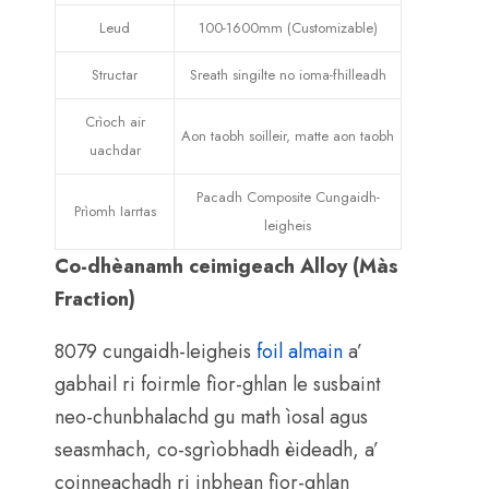
Leud
100-1600mm (Customizable)
Structar
Sreath singilte no ioma-fhilleadh
Crìoch air
Aon taobh soilleir, matte aon taobh
uachdar
Pacadh Composite Cungaidh-
Prìomh Iarrtas
leigheis
Co-dhèanamh ceimigeach Alloy (Màs
Fraction)
8079 cungaidh-leigheis
foil almain
a’
gabhail ri foirmle fìor-ghlan le susbaint
neo-chunbhalachd gu math ìosal agus
seasmhach, co-sgrìobhadh èideadh, a’
coinneachadh ri inbhean fìor-ghlan