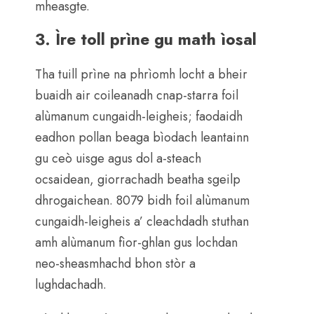
mheasgte.
3. Ìre toll prìne gu math ìosal
Tha tuill prìne na phrìomh locht a bheir
buaidh air coileanadh cnap-starra foil
alùmanum cungaidh-leigheis; faodaidh
eadhon pollan beaga bìodach leantainn
gu ceò uisge agus dol a-steach
ocsaidean, giorrachadh beatha sgeilp
dhrogaichean. 8079 bidh foil alùmanum
cungaidh-leigheis a’ cleachdadh stuthan
amh alùmanum fìor-ghlan gus lochdan
neo-sheasmhachd bhon stòr a
lughdachadh.