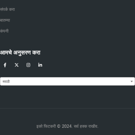
संपर्क करा
बातम्या
कंपनी
आमचे अनुसरण करा
मराठी
इको फिटकरी © 2024. सर्व हक्क राखीव.