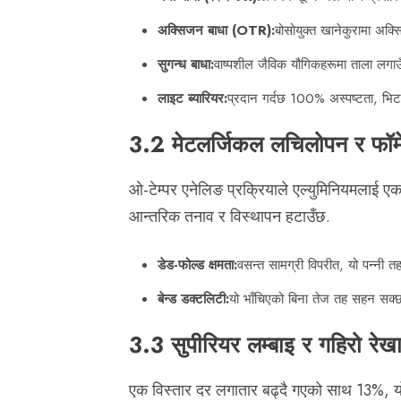
अक्सिजन बाधा (OTR):
बोसोयुक्त खानेकुरामा अक्
सुगन्ध बाधा:
वाष्पशील जैविक यौगिकहरूमा ताला लगाउ
लाइट ब्यारियर:
प्रदान गर्दछ 100% अस्पष्टता, भिट
3.2 मेटलर्जिकल लचिलोपन र फॉर्म
ओ-टेम्पर एनेलिङ प्रक्रियाले एल्युमिनियमलाई एक
आन्तरिक तनाव र विस्थापन हटाउँछ.
डेड-फोल्ड क्षमता:
वसन्त सामग्री विपरीत, यो पन्नी तह
बेन्ड डक्टलिटी:
यो भाँचिएको बिना तेज तह सहन सक्छ,
3.3 सुपीरियर लम्बाइ र गहिरो रेख
एक विस्तार दर लगातार बढ्दै गएको साथ 13%, य