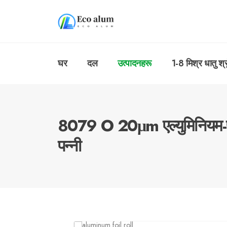
घर
दल
उत्पादनहरू
1-8 मिश्र धातु श्
8079 O 20μm एल्युमिनियम-प्ल
पन्नी