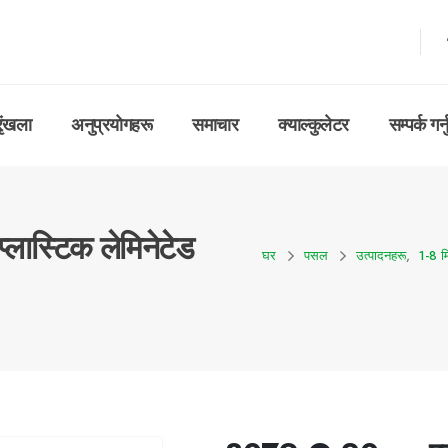
रृंखला
अनुप्रयोगहरू
समाचार
क्याल्कुलेटर
सम्पर्क गर्न
ास्टिक लेमिनेटेड
घर
पसल
उत्पादनहरू
,
1-8 मि