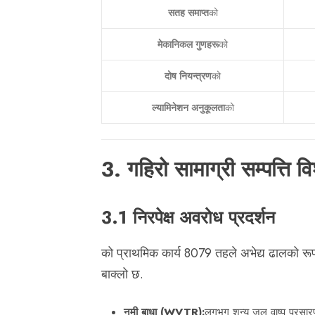
सतह समाप्त
को
मेकानिकल गुणहरू
को
दोष नियन्त्रण
को
ल्यामिनेशन अनुकूलता
को
3. गहिरो सामाग्री सम्पत्ति वि
3.1 निरपेक्ष अवरोध प्रदर्शन
को प्राथमिक कार्य 8079 तहले अभेद्य ढालको रूपमा
बाक्लो छ.
नमी बाधा (WVTR):
लगभग शून्य जल वाष्प प्रसारण 