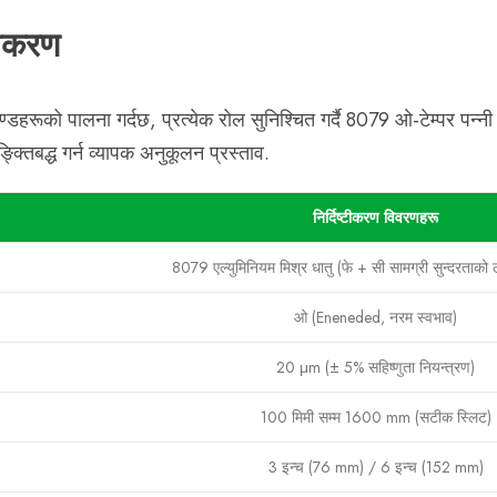
टीकरण
पदण्डहरूको पालना गर्दछ, प्रत्येक रोल सुनिश्चित गर्दै 8079 ओ-टेम्पर प
क्तिबद्ध गर्न व्यापक अनुकूलन प्रस्ताव.
निर्दिष्टीकरण विवरणहरू
8079 एल्युमिनियम मिश्र धातु (फे + सी सामग्री सुन्दरताको
ओ (Eneneded, नरम स्वभाव)
20 μm (± 5% सहिष्णुता नियन्त्रण)
100 मिमी सम्म 1600 mm (सटीक स्लिट)
3 इन्च (76 mm) / 6 इन्च (152 mm)