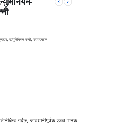
ुमिनियम-
्नी
रृंखला
,
एल्युमिनियम पन्नी
,
उत्पादनहरू
िनिधित्व गर्दछ, सावधानीपूर्वक उच्च-मानक