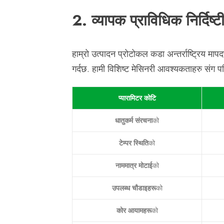
2. व्यापक प्राविधिक निर्दिष्
हाम्रो उत्पादन प्रोटोकल कडा अन्तर्राष्ट्रिय मा
गर्दछ. हामी विशिष्ट मेसिनरी आवश्यकताहरु संग पङ्
प्यारामिटर कोटि
धातुकर्म संरचना
को
टेम्पर स्थिति
को
नाममात्र मोटाई
को
उपलब्ध चौडाइहरू
को
कोर आयामहरू
को