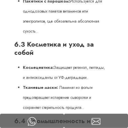
Пакетики с порошком:
Используется для
однодозовых пакетов витаминов или
электролитов, где обязательна абсолютная
сухость..
6.3 Косметика и уход за
собой
Космецевтика:
Защищает ретинол, пептиды,
и антиоксиданты от УФ-деградации.
Тканевые маски:
​ Ламинат из фольги
предотвращает испарение сыворотки и
сохраняет стерильность продукта..
6.4 Промышленность и