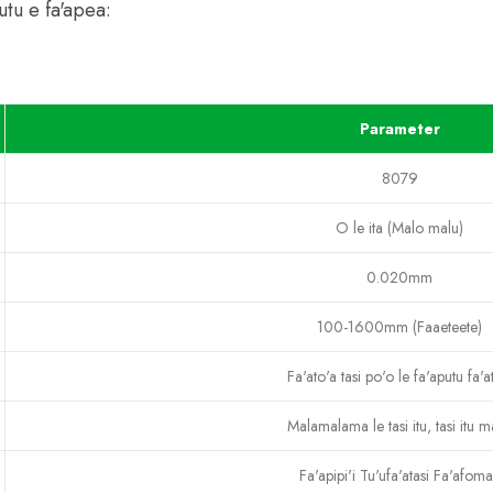
utu e fa'apea:
Parameter
8079
O le ita (Malo malu)
0.020mm
100-1600mm (Faaeteete)
Fa'ato'a tasi po'o le fa'aputu fa'a
Malamalama le tasi itu, tasi itu m
Fa'apipi'i Tu'ufa'atasi Fa'afoma