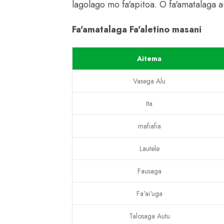
lagolago mo fa'apitoa. O fa'amatalaga a
Fa'amatalaga Fa'aletino masani
Aitema
Vasega Alu
Ita
mafiafia
Lautele
Fausaga
Fa'ai'uga
Talosaga Autu