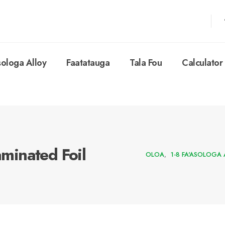
sologa Alloy
Faatatauga
Tala Fou
Calculator
minated Foil
OLOA
,
1-8 FA'ASOLOGA 