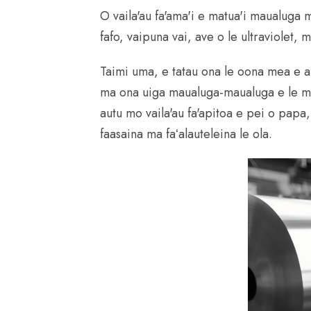
O vaila'au fa'ama'i e matua'i maualuga m
fafo, vaipuna vai, ave o le ultraviolet,
Taimi uma, e tatau ona le oona mea e afi
ma ona uiga maualuga-maualuga e le maf
autu mo vaila'au fa'apitoa e pei o papa
faasaina ma faʻalauteleina le ola.