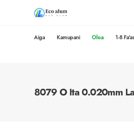
Aiga
Kamupani
Oloa
1-8 Fa'a
8079 O Ita 0.020mm La