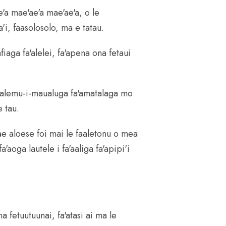
e'a mae'ae'a mae'ae'a, o le
'i, faasolosolo, ma e tatau.
fiaga fa'alelei, fa'apena ona fetaui
uagalemu-i-maualuga fa'amatalaga mo
e tau.
ae aloese foi mai le faaletonu o mea
'aoga lautele i fa'aaliga fa'apipi'i
fetuutuunai, fa'atasi ai ma le