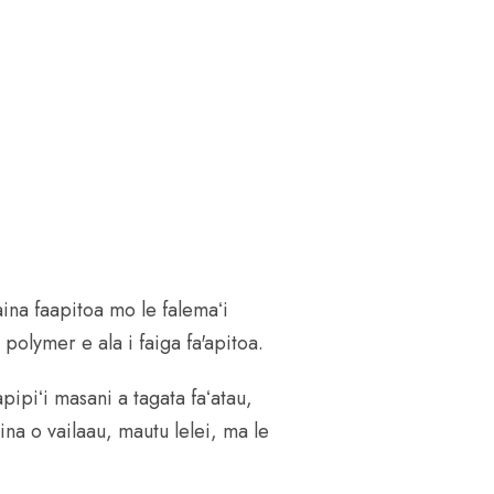
ina faapitoa mo le falemaʻi
 polymer e ala i faiga fa'apitoa.
pipiʻi masani a tagata faʻatau,
uina o vailaau, mautu lelei, ma le