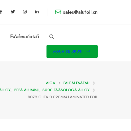
sales@alufoil.cn
Fa'afeso'ota'i
MAUA SE UPUSII
AIGA
FALEAI FAATAU
ALLOY
,
PEPA ALUMINI
,
8000 FA'ASOLOGA ALLOY
8079 O ITA 0.020MM LAMINATED FOIL