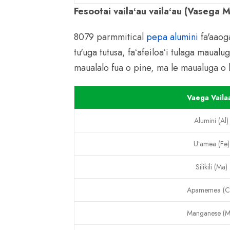
Fesootai vailaʻau vailaʻau (Vasega 
8079 parmmitical
pepa alumini
fa'aaog
tu'uga tutusa, faʻafeiloaʻi tulaga maual
maualalo fua o pine, ma le maualuga o 
Vaega Vaila
Alumini (Al)
Uʻamea (Fe)
Silikili (Ma)
Apamemea (C
Manganese (M