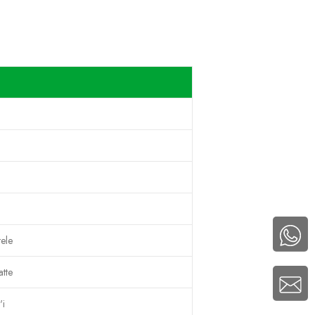
tele
atte
'i