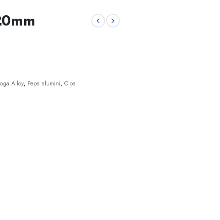
020mm
loga Alloy
,
Pepa alumini
,
Oloa