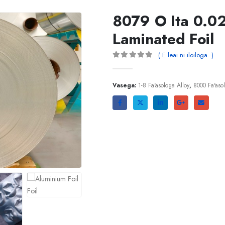
8079 O Ita 0.
Laminated Foil
( E leai ni iloiloga. )
0
i fafo mai 5
Vasega:
1-8 Fa'asologa Alloy
,
8000 Fa'aso