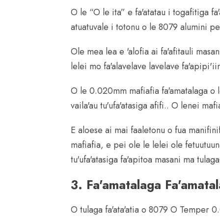
O le “O le ita” e fa'atatau i togafitiga 
atuatuvale i totonu o le 8079 alumini pe
Ole mea lea e 'alofia ai fa'afitauli masa
lelei mo fa'alavelave lavelave fa'apipi'
O le 0.020mm mafiafia fa'amatalaga o lo'
vaila'au tu'ufa'atasiga afifi.. O lenei ma
E aloese ai mai faaletonu o fua manifini
mafiafia, e pei ole le lelei ole fetuutuun
tu'ufa'atasiga fa'apitoa masani ma tulaga
3. Fa'amatalaga Fa'amata
O tulaga fa'ata'atia o 8079 O Temper 0