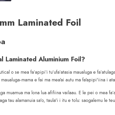
mm Laminated Foil
oa
al Laminated Aluminium Foil?
cal o se mea faʻapipiʻi tuʻufaʻatasia maualuga e faʻatulaga
ni maualuga-mama e fai ma mea'ai autu ma fa'apipi'iina i ata
aga muamua ma lona lua afifiina vailaau. E le pei o mea faʻa
aga tau alamanuia sa'o, taula'i i itu e tolu: saogalemu le te