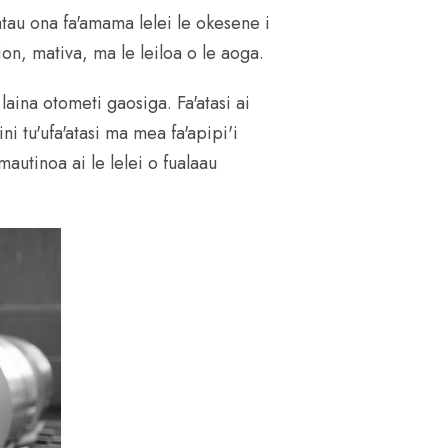
atau ona fa'amama lelei le okesene i
ion, mativa, ma le leiloa o le aoga.
laina otometi gaosiga. Fa'atasi ai
tu'ufa'atasi ma mea fa'apipi'i
autinoa ai le lelei o fualaau