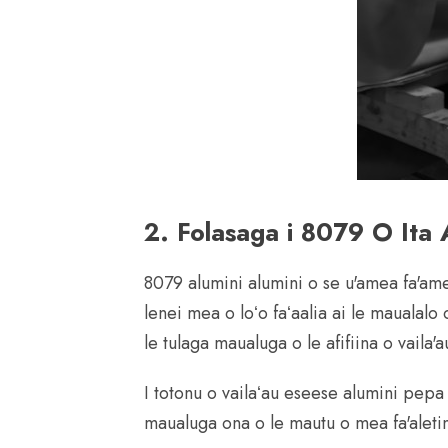
2. Folasaga i 8079 O Ita 
8079 alumini alumini o se u'amea fa'amea
lenei mea o loʻo faʻaalia ai le maualalo
le tulaga maualuga o le afifiina o vaila'a
I totonu o vailaʻau eseese alumini pepa 
maualuga ona o le mautu o mea fa'aletino