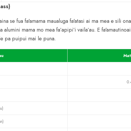
Mass)
aina se fua fa'amama maualuga fa'atasi ai ma mea e sili o
uga alumini mama mo mea faʻapipiʻi vailaʻau. E fa'amautinoai
le pa puipui mai le puna.
au
Mat
0
u)
n)