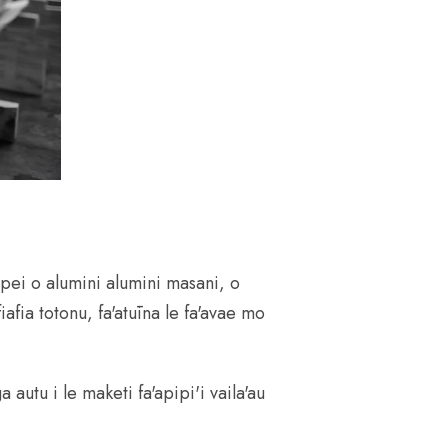
 pei o alumini alumini masani, o
fia totonu, fa'atūina le fa'avae mo
autu i le maketi fa'apipi'i vaila'au