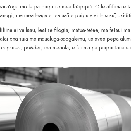
ana'oga mo le pa puipui o mea fa'apipi'i. O le afifiina e t
 manogi, ma mea leaga e fealua'i e puipuia ai le susū, oxidit
fiina ai vailaau, leai se filogia, matua-tetee, ma fetaui ma 
ai ona suia ma maualuga-saogalemu, ua avea pepa alumini 
, capsules, powder, ma meaola, e fai ma pa puipui taua e m