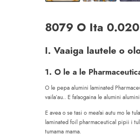
8079 O Ita 0.020
I. Vaaiga lautele o ol
1. O le a le Pharmaceutic
O le pepa alumini laminated Pharmaceuti
vailaʻau.. E fa'aogaina le alumini alumi
E avea o se tasi o mea'ai autu mo le tul
laminated foil pharmaceutical pipii i tul
tumama mama.