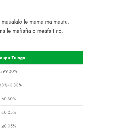
na maualalo le mama ma mautu,
na le mafiafia o meafaitino,
aupu Tulaga
≥99.00%
.40%~0.80%
≤0.30%
≤0.05%
≤0.05%