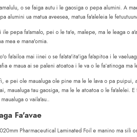
fa'amalulu, o se faiga autu i le gaosiga o pepa alumini. A ma
pa alumini ua matua aveesea, matua fa'aleleia le fetuutuuna
ni ile pepa fa'amalo, pei o le ta'e, malepe, ma le leaga o a'a
iina mea e mana'omia.
o fa'ailoa mai iinei o se fa'ata'ita'iga fa'apitoa i le vael
fiafia e maua ai se paleni atoatoa i le va o le faʻatinoga ma l
fi, e pei ole maualuga ole pine ma le le lava o pa puipui, 
ai, maualuga tau gaosiga, ma le le atoatoa o le fa'alelei. E fa
 maualuga o vaila'au..
laga Fa'avae
.020mm Pharmaceutical Laminated Foil e manino ma sili ona 