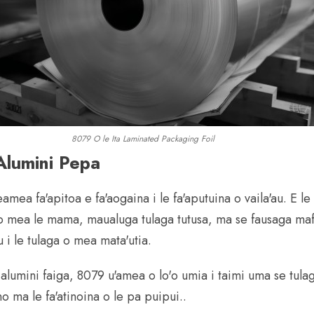
8079 O le Ita Laminated Packaging Foil
Alumini Pepa
mea fa'apitoa e fa'aogaina i le fa'aputuina o vaila'au. E le
 o mea le mama, maualuga tulaga tutusa, ma se fausaga mafia
u i le tulaga o mea mata'utia.
alumini faiga, 8079 u'amea o lo'o umia i taimi uma se tulaga 
 ma le fa'atinoina o le pa puipui..