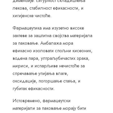
димензије: сигурност складиштења
лекова, стабилност ефикасности, и
хигијенске чистоће.
Фармацеутика има изузетно високе
захтеве за заштитна својства материјала
за паковање. Амбалажа мора
ефикасно изоловати спољни кисеоник,
водена пара, ултраљубичастих зрака,
мириси, и испарљиве нечистоће за
спречавање упијања влаге,
оксидације, погоршање стања, и
губитак ефикасности.
Истовремено, фармацеутски
материјали за паковање морају бити