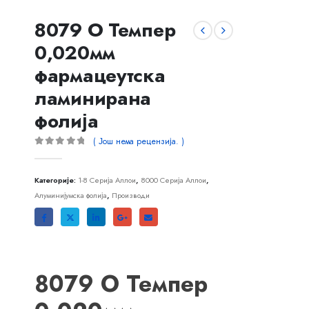
8079 О Темпер
0,020мм
фармацеутска
ламинирана
фолија
( Још нема рецензија. )
0
ван 5
Категорије:
1-8 Серија Аллои
,
8000 Серија Аллои
,
Алуминијумска фолија
,
Производи
8079 О Темпер