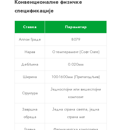
Конвенционалне физичке
спецификације
Ставка
Параметар
Аллои Граде
8079
Нарав
О темперамент (Софт Стате)
Дебљина
0.020мм
Ширина
100-1600мм (Прилагодљив)
Једнослојни или вишеслојни
Структура
композит
Завршна
Једна страна светла, једна
обрада
страна мат
Главна
Фармацеутска композитна