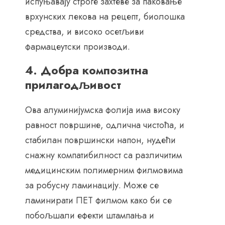
испуњавају строге захтеве за паковање
врхунских лекова на рецепт, биолошка
средства, и високо осетљиви
фармацеутски производи.
4. Добра композитна
прилагодљивост
Ова алуминијумска фолија има високу
равност површине, одлична чистоћа, и
стабилан површински напон, нудећи
снажну компатибилност са различитим
медицинским полимерним филмовима
за робусну ламинацију. Може се
ламинирати ПЕТ филмом како би се
побољшали ефекти штампања и