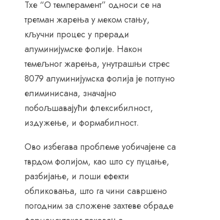
Тхе “О темперамент” односи се на
третман жарења у меком стању,
кључни процес у преради
алуминијумске фолије. Након
темељног жарења, унутрашњи стрес
8079 алуминијумска фолија је потпуно
елиминисана, значајно
побољшавајући флексибилност,
издужење, и формабилност.
Ово избегава проблеме уобичајене са
тврдом фолијом, као што су пуцање,
разбијање, и лоши ефекти
обликовања, што га чини савршено
погодним за сложене захтеве обраде