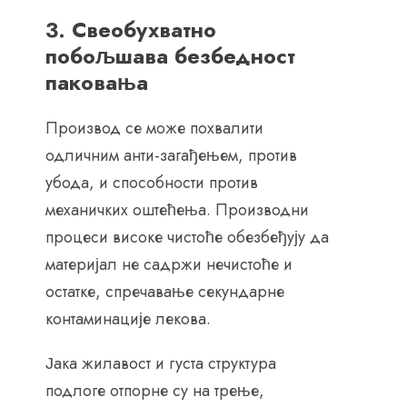
3. Свеобухватно
побољшава безбедност
паковања
Производ се може похвалити
одличним анти-загађењем, против
убода, и способности против
механичких оштећења. Производни
процеси високе чистоће обезбеђују да
материјал не садржи нечистоће и
остатке, спречавање секундарне
контаминације лекова.
Јака жилавост и густа структура
подлоге отпорне су на трење,