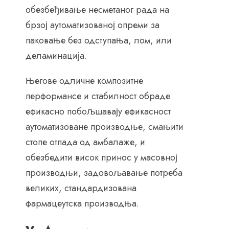
обезбеђивање несметаног рада на
брзој аутоматизованој опреми за
паковање без одступања, лом, или
деламинација.
Његове одличне композитне
перформансе и стабилност обраде
ефикасно побољшавају ефикасност
аутоматизоване производње, смањити
стопе отпада од амбалаже, и
обезбедити висок принос у масовној
производњи, задовољавање потреба
великих, стандардизована
фармацеутска производња.