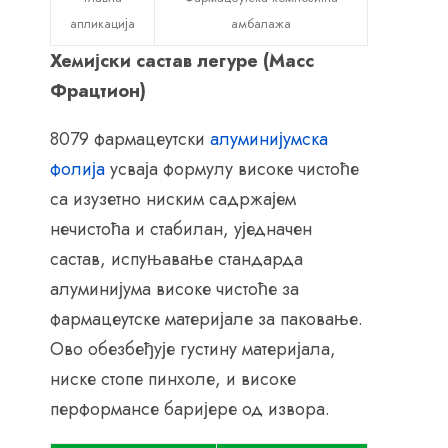
апликација
амбалажа
Хемијски састав легуре (Масс
Фрацтион)
8079 фармацеутски
алуминијумска
фолија
усваја формулу високе чистоће
са изузетно ниским садржајем
нечистоћа и стабилан, уједначен
састав, испуњавање стандарда
алуминијума високе чистоће за
фармацеутске материјале за паковање.
Ово обезбеђује густину материјала,
ниске стопе пинхоле, и високе
перформансе баријере од извора.