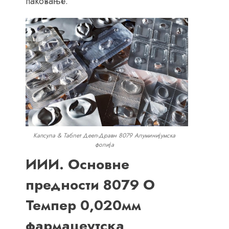
паковање.
Капсула & Таблет Дееп-Дравн 8079 Алуминијумска
фолија
ИИИ. Основне
предности 8079 О
Темпер 0,020мм
фармацеутска