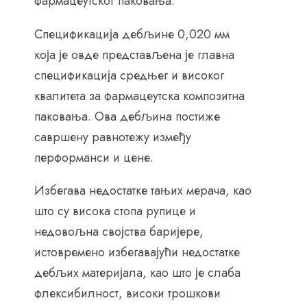
фармацеутског паковања.
Спецификација дебљине 0,020 мм
која је овде представљена је главна
спецификација средњег и високог
квалитета за фармацеутска композитна
паковања. Ова дебљина постиже
савршену равнотежу између
перформанси и цене.
Избегава недостатке тањих мерача, као
што су висока стопа рупице и
недовољна својства баријере,
истовремено избегавајући недостатке
дебљих материјала, као што је слаба
флексибилност, високи трошкови