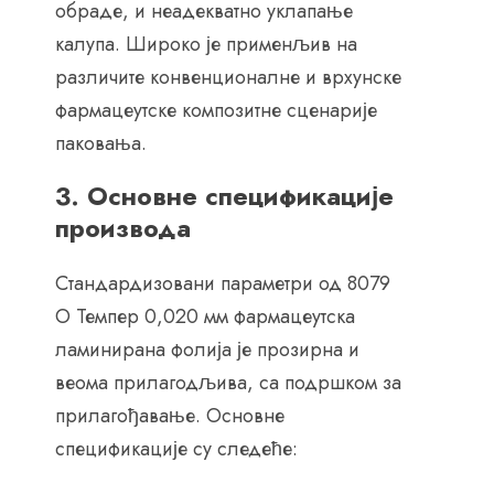
обраде, и неадекватно уклапање
калупа. Широко је применљив на
различите конвенционалне и врхунске
фармацеутске композитне сценарије
паковања.
3. Основне спецификације
производа
Стандардизовани параметри од 8079
О Темпер 0,020 мм фармацеутска
ламинирана фолија је прозирна и
веома прилагодљива, са подршком за
прилагођавање. Основне
спецификације су следеће: