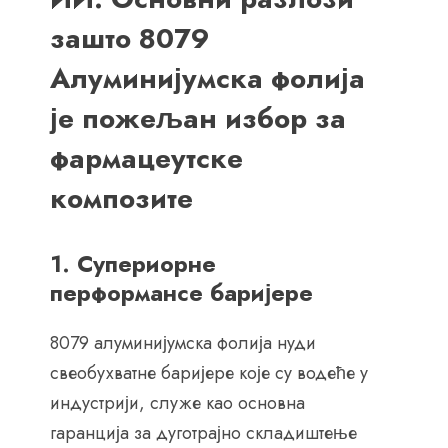
зашто 8079
Алуминијумска фолија
је пожељан избор за
фармацеутске
композите
1. Супериорне
перформансе баријере
8079 алуминијумска фолија нуди
свеобухватне баријере које су водеће у
индустрији, служе као основна
гаранција за дуготрајно складиштење