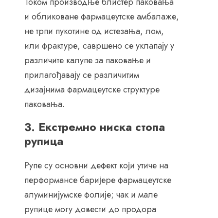
Током производње блистер паковања
и обликоване фармацеутске амбалаже,
не трпи пукотине од истезања, лом,
или фрактуре, савршено се уклапају у
различите калупе за паковање и
прилагођавају се различитим
дизајнима фармацеутске структуре
паковања.
3. Екстремно ниска стопа
рупица
Рупе су основни дефект који утиче на
перформансе баријере фармацеутске
алуминијумске фолије; чак и мале
рупице могу довести до продора