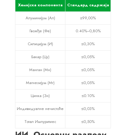
Хемијска компонента
Стандард садржаја
Алуминијум (Ал)
≥99,00%
Гвожђе (Фе)
0.40%~0,80%
Силицијум (И)
≤0,30%
Бакар (Цу)
≤0,05%
Манган (Мн)
≤0,05%
Магнезијум (Мг)
≤0,05%
Цинка (Зн)
≤0.10%
Индивидуалне нечистоће
≤0,03%
Тотал Импуритиес
≤0,50%
ИИ. Основни разлози