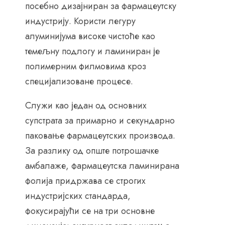
посебно дизајниран за фармацеутску
индустрију. Користи легуру
алуминијума високе чистоће као
темељну подлогу и ламиниран је
полимерним филмовима кроз
специјализоване процесе.
Служи као један од основних
супстрата за примарно и секундарно
паковање фармацеутских производа.
За разлику од опште потрошачке
амбалаже, фармацеутска ламинирана
фолија придржава се строгих
индустријских стандарда,
фокусирајући се на три основне