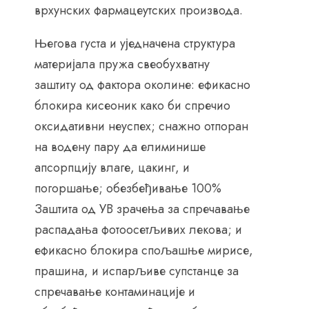
врхунских фармацеутских производа.
Његова густа и уједначена структура
материјала пружа свеобухватну
заштиту од фактора околине: ефикасно
блокира кисеоник како би спречио
оксидативни неуспех; снажно отпоран
на водену пару да елиминише
апсорпцију влаге, цакинг, и
погоршање; обезбеђивање 100%
Заштита од УВ зрачења за спречавање
распадања фотоосетљивих лекова; и
ефикасно блокира спољашње мирисе,
прашина, и испарљиве супстанце за
спречавање контаминације и