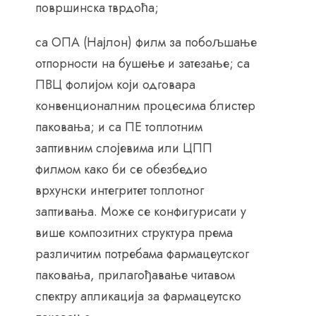
површинска тврдоћа;
са ОПА (Најлон) филм за побољшање
отпорности на бушење и затезање; са
ПВЦ фолијом који одговара
конвенционалним процесима блистер
паковања; и са ПЕ топлотним
заптивним слојевима или ЦПП
филмом како би се обезбедио
врхунски интегритет топлотног
заптивања. Може се конфигурисати у
више композитних структура према
различитим потребама фармацеутског
паковања, прилагођавање читавом
спектру апликација за фармацеутско