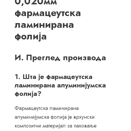
0,020мм
фармацеутска
ламинирана
фолија
И. Преглед производа
1. Шта је фармацеутска
ламинирана алуминијумска
фолија?
Фармацеутска ламинирана
алуминијумска фолија је врхунски
композитни материјал за паковање