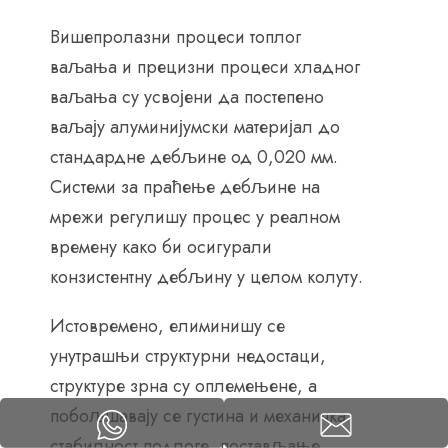
Вишепролазни процеси топлог
ваљања и прецизни процеси хладног
ваљања су усвојени да постепено
ваљају алуминијумски материјал до
стандардне дебљине од 0,020 мм.
Системи за праћење дебљине на
мрежи регулишу процес у реалном
времену како би осигурали
конзистентну дебљину у целом колуту.
Истовремено, елиминишу се
унутрашњи структурни недостаци,
структуре зрна су оплемењене, а
побољшавају се густина и механичка
стабилност подлоге, постављање