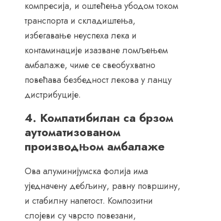
компресија, и оштећења убодом током
транспорта и складиштења,
избегавање неуспеха лека и
контаминације изазване ломљењем
амбалаже, чиме се свеобухватно
повећава безбедност лекова у ланцу
дистрибуције.
4. Компатибилан са брзом
аутоматизованом
производњом амбалаже
Ова алуминијумска фолија има
уједначену дебљину, равну површину,
и стабилну напетост. Композитни
слојеви су чврсто повезани,