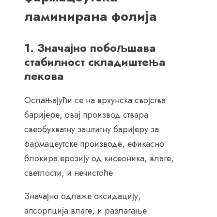
ламинирана фолија
1. Значајно побољшава
стабилност складиштења
лекова
Ослањајући се на врхунска својства
баријере, овај производ ствара
свеобухватну заштитну баријеру за
фармацеутске производе, ефикасно
блокира ерозију од кисеоника, влаге,
светлости, и нечистоће.
Значајно одлаже оксидацију,
апсорпција влаге, и разлагање