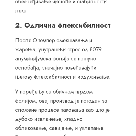
обезбеђивање чистоће и стабилности
лека.
2. Одлична флексибилност
После О темпер омекшавања и
жарења, унутрашњи стрес од 8079
алуминијумска фолија се потпуно
ослобађа, значајно повећавајући
његову флексибилност и издуживање.
У поређењу са обичном тврдом
фолијом, овај производ је погодан за
сложене процесе паковања као што је
дубоко извлачење, хладно
обликовање, савијање, и уклапање.