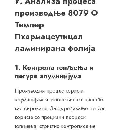
У. Анализа процеса
производње 8079 О
Темпер
Пхармацеутицал
ламинирана фолија
1. Контрола топљења и
легуре алуминијума
Производни процес користи
алуминијумске инготе високе чистоће
као сировине. За одређивање легуре
користе се прецизни процеси
топљења, стриктно контролисање