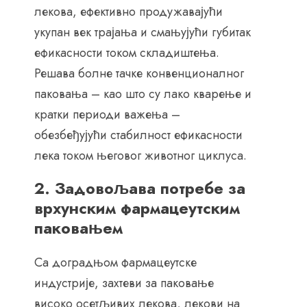
лекова, ефективно продужавајући
укупан век трајања и смањујући губитак
ефикасности током складиштења.
Решава болне тачке конвенционалног
паковања – као што су лако кварење и
кратки периоди важења –
обезбеђујући стабилност ефикасности
лека током његовог животног циклуса.
2. Задовољава потребе за
врхунским фармацеутским
паковањем
Са доградњом фармацеутске
индустрије, захтеви за паковање
високо осетљивих лекова, лекови на