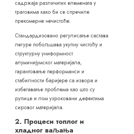
садржаја различитих елемената у
траговима како би се спречиле
прекомерне нечистоће.
Стандардизовано регулисање састава
легуре побољшава укупну чистоћу и
структурну униформност
алуминијумског материјала,
гарантовање перформанси и
стабилности баријере са извора и
избегавање проблема као што су
рупице и лом узроковани дефектима
сировог материјала.
2. Процеси топлог и
хладног ваљања