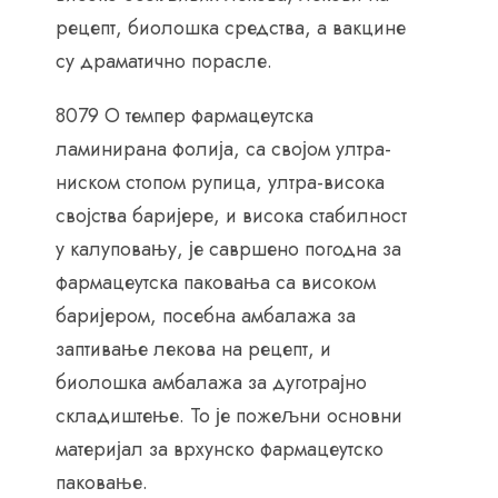
рецепт, биолошка средства, а вакцине
су драматично порасле.
8079 О темпер фармацеутска
ламинирана фолија, са својом ултра-
ниском стопом рупица, ултра-висока
својства баријере, и висока стабилност
у калуповању, је савршено погодна за
фармацеутска паковања са високом
баријером, посебна амбалажа за
заптивање лекова на рецепт, и
биолошка амбалажа за дуготрајно
складиштење. То је пожељни основни
материјал за врхунско фармацеутско
паковање.