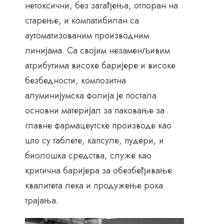
нетоксични, без загађења, отпоран на
старење, и компатибилан са
аутоматизованим производним
линијама. Са својим незаменљивим
атрибутима високе баријере и високе
безбедности, композитна
алуминијумска фолија је постала
основни материјал за паковање за
главне фармацеутске производе као
што су таблете, капсуле, пудери, и
биолошка средства, служе као
критична баријера за обезбеђивање
квалитета лека и продужење рока
трајања.