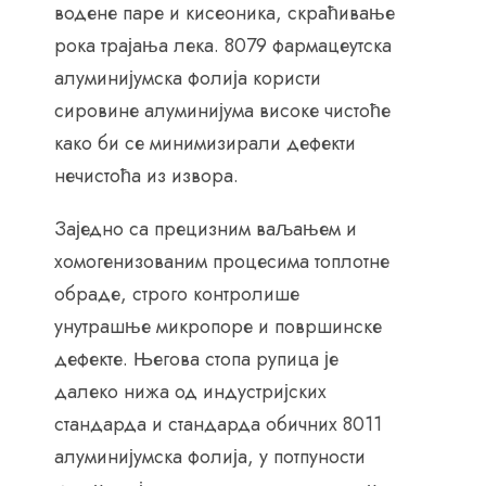
водене паре и кисеоника, скраћивање
рока трајања лека. 8079 фармацеутска
алуминијумска фолија користи
сировине алуминијума високе чистоће
како би се минимизирали дефекти
нечистоћа из извора.
Заједно са прецизним ваљањем и
хомогенизованим процесима топлотне
обраде, строго контролише
унутрашње микропоре и површинске
дефекте. Његова стопа рупица је
далеко нижа од индустријских
стандарда и стандарда обичних 8011
алуминијумска фолија, у потпуности