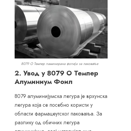
8079 О Темпер ламинирана фолија за паковање
2. Увод у 8079 О Темпер
Алуминиум Фоил
8079 алуминијумска легура је врхунска
легура која се посебно користи у
области фармацеутског паковања. За
разлику од обичних легура