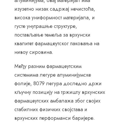
алуминијума, овај материјал има
изузетно низак садржај нечистоћа,
висока униформност материјала, и
густе унутрашње структуре,
постављање темеља за врхунски
квалитет фармацеутског паковања на
нивоу сировина.
Међу разним фармацеутским
системима легуре алуминијумске
фолије, 8079 легура доследно држи
кључну позицију на тржишту врхунских
фармацеутских амбалажа због својих
стабилних физичких својстава и
врхунских перформанси баријере.