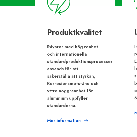
Produktkvalitet
I
Råvaror med hög renhet
p
och internationella
E
standardproduktionsprocesser
l
används för att
s
säkerställa att styrkan,
b
Korrosionsmotstånd och
o
yttre noggrannhet för
ö
aluminium uppfyller
standarderna.
M
Mer information