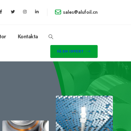
sales@alufoil.cn
tor
Kontakta
FÅ EN OFFERT