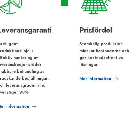
Leveransgaranti
Prisfördel
ntelligent
Storskalig produktion
roduktionslinje +
minskar kostnaderna och
ffektiv hantering av
ger kostnadseffektiva
everanskedjor stöder
lösningar.
nabbare behandling av
rådskande beställningar,
Mer information
ch leveransgraden i tid
verstiger 98%.
er information