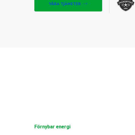
VÅRA TJÄNSTER
lu
1050 Cirkel av aluminium
MER INFORMATION
Förnybar energi