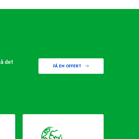
Så det
FÅ EN OFFERT