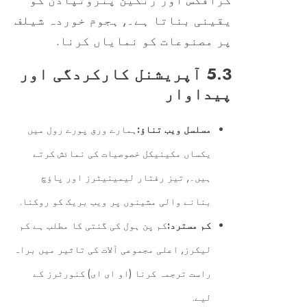
گرافکس اور رنگین پنروتپادن کو
یقینی بناتا ہے۔, ہجوم خوردہ شیلف
پر مصنوعات کو نمایاں کرنا.
5.3 آپریشنل کارکردگی اور
پیداوار
مسلسل ویب تناؤ:
ہمارے ورق پورے رول میں
یکساں مکینیکل خصوصیات کی نمائش کرتے
ہیں۔, تیز رفتار لیمینیٹرز اور پاؤچ
بنانے والی مشینوں پر ویب بریک کو روکنا.
کم مسترد:
کم پن ہول کی گنتی کا مطلب ہے کم
لیکرز, اعلی مجموعی آلات کی تاثیر میں براہ
راست ترجمہ کرنا (او ای ای) کنورٹرز کے
لیے.