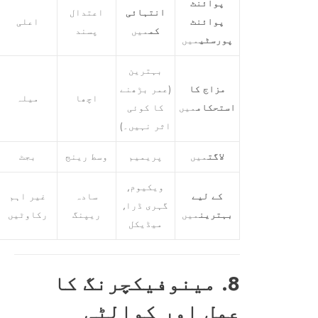
پوائنٹ
انتہائی
اعتدال
پوائنٹ
اعلی
کم
میں
پسند
پورسٹی
میں
بہترین
مزاج کا
(عمر بڑھنے
اچھا
میلہ
استحکام
میں
کا کوئی
اثر نہیں۔)
لاگت
میں
پریمیم
وسط رینج
بجٹ
ویکیوم,
کے لیے
سادہ
غیر اہم
گہری ڈرا,
بہترین
میں
ریپنگ
رکاوٹیں
میڈیکل
8. مینوفیکچرنگ کا
عمل اور کوالٹی