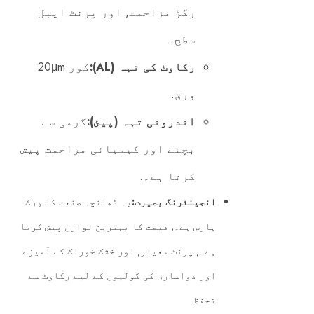
رگڑ مزاحمت, اور پرنٹ ایبل
سطح.
رکاوٹ کی تہہ (AL):
کور 20μm
ورق.
اندرونی تہہ (پیئ):
گرمی سے
بچنے اور کیمیائی مزاحمت پیش
کرتا ہے۔.
انجینئرنگ بصیرت:
یہ ڈھانچہ صنعت کا ورک
ہارس ہے۔, قیمت کا بہترین توازن پیش کرتا
ہے۔, پرنٹ معیار, اور خشک خوراک کے آمیزے
اور دواسازی کی گولیوں کے لیے رکاوٹ سے
تحفظ.