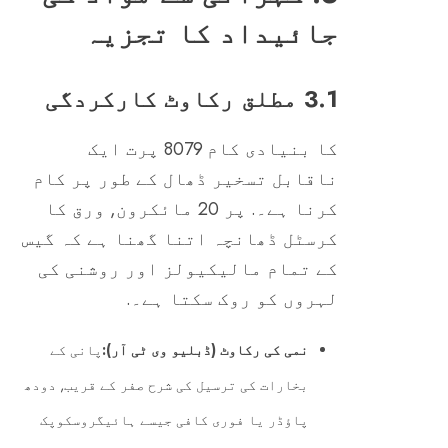
جائیداد کا تجزیہ
3.1 مطلق رکاوٹ کارکردگی
کا بنیادی کام 8079 پرت ایک
ناقابل تسخیر ڈھال کے طور پر کام
کرنا ہے۔. پر 20 مائکرون, ورق کا
کرسٹل ڈھانچہ اتنا گھنا ہے کہ گیس
کے تمام مالیکیولز اور روشنی کی
لہروں کو روک سکتا ہے۔.
نمی کی رکاوٹ (ڈبلیو وی ٹی آر):
پانی کے
بخارات کی ترسیل کی شرح صفر کے قریب, دودھ
پاؤڈر یا فوری کافی جیسے ہائیگروسکوپک