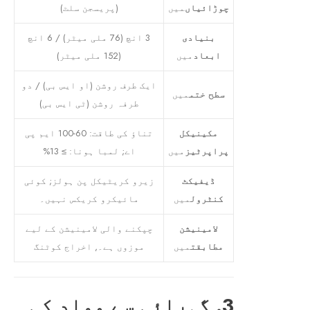
چوڑائیاں
میں
(پریسجن سلٹ)
بنیادی
3 انچ (76 ملی میٹر) / 6 انچ
ابعاد
میں
(152 ملی میٹر)
ایک طرف روشن (او ایس بی) / دو
سطح ختم
میں
طرفہ روشن (ٹی ایس بی)
مکینیکل
تناؤ کی طاقت: 60-100 ایم پی
پراپرٹیز
میں
اے; لمبا ہونا: ≥ 13%
ڈیفیکٹ
زیرو کریٹیکل پن ہولز; کوئی
کنٹرول
میں
مائیکرو کریکس نہیں۔
لامینیشن
چپکنے والی لامینیشن کے لیے
مطابقت
میں
موزوں ہے۔, اخراج کوٹنگ
3. گہرائی سے مواد کی