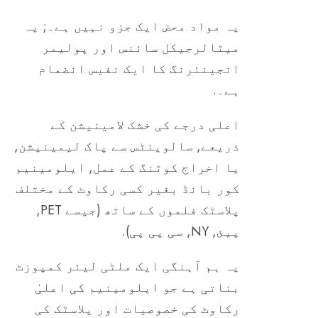
یہ مواد محض ایک جزو نہیں ہے۔; یہ
میٹالرجیکل سائنس اور پولیمر
انجینئرنگ کا ایک نفیس انضمام
ہے۔.
اعلی درجے کی خشک لامینیشن کے
ذریعے, سالوینٹس سے پاک لیمینیشن,
یا اخراج کوٹنگ کے عمل, ایلومینیم
کور بانڈ بغیر کسی رکاوٹ کے مختلف
پلاسٹک فلموں کے ساتھ (جیسے PET,
پیئ, NY, سی پی پی).
یہ ہم آہنگی ایک ملٹی لیئر کمپوزٹ
بناتی ہے جو ایلومینیم کی اعلیٰ
رکاوٹ کی خصوصیات اور پلاسٹک کی