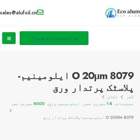
sales@alufoil.cn
ایک اقتباس حاصل کریں
8079 O 20μm ایلومینیم-
پلاسٹک پرتدار ورق
گھر
دکان
مصنوعات
,
1-8 سیریز مصر
,
ایلومینیم ورق
,
8000 سیریز مصر
8079 O 20ΜM ایلومینیم-پلاسٹک پرتدار ورق