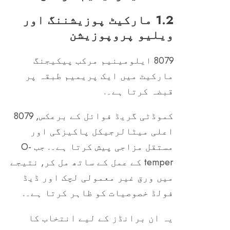
1.2 مارکیٹ پوزیشننگ اور
ویلیو پروپوزیشن
8079 ایلومینیم مرکب پیکیجنگ
مارکیٹ میں ایک پریمیم طبقہ پر
قبضہ کرتا ہے۔.
کموڈٹی گریڈ فوائل کے برعکس, 8079
اعلی میٹالرجیکل پاکیزگی اور
مستقل مزاجی پیش کرتا ہے۔. جب O-
temper کے عمل کے ساتھ مل کر, نتیجے
میں ورق غیر معمولی لچک اور ڈیڈ
فولڈ خصوصیات کو ظاہر کرتا ہے۔.
یہ ان برانڈز کے لیے انتخاب کا