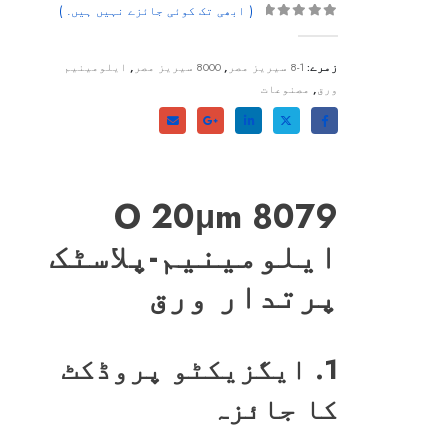
( ابھی تک کوئی جائزے نہیں ہیں. )
0
باہر 5
زمرے:
1-8 سیریز مصر
,
8000 سیریز مصر
,
ایلومینیم
ورق
,
مصنوعات
8079 O 20μm
ایلومینیم-پلاسٹک
پرتدار ورق
1. ایگزیکٹو پروڈکٹ
کا جائزہ