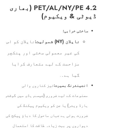
4.2 PET/AL/NY/PE (بھاری
ڈیوٹی & ویکیوم)
ساختی خرابی:
نایلان (NY) شمولیت:
نایلان کو اس
کی غیر معمولی سختی اور پنکچر
مزاحمت کے لیے متعارف کرایا
گیا ہے۔.
انجینئرنگ بصیرت:
تیز کناروں والی
مصنوعات کے لیے ضروری (جیسے, ہڈی میں گوشت,
ہارڈ ویئر) یا جن کو ویکیوم پیکنگ کی
ضرورت ہوتی ہے جہاں ماحول کا دباؤ پیکج کی
دیواروں پر بہت زیادہ طاقت کا استعمال