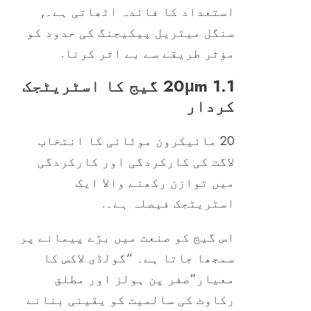
استعداد کا فائدہ اٹھاتی ہے۔,
سنگل میٹریل پیکیجنگ کی حدود کو
مؤثر طریقے سے بے اثر کرنا.
1.1 20μm گیج کا اسٹریٹجک
کردار
20 مائیکرون موٹائی کا انتخاب
لاگت کی کارکردگی اور کارکردگی
میں توازن رکھنے والا ایک
اسٹریٹجک فیصلہ ہے۔.
اس گیج کو صنعت میں بڑے پیمانے پر
سمجھا جاتا ہے۔ “گولڈی لاکس کا
معیار”صفر پن ہولز اور مطلق
رکاوٹ کی سالمیت کو یقینی بنانے