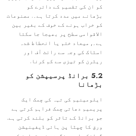
کو ان کی تقسیم کے دائرے کو
بڑھانے میں مدد کرتا ہے۔. مصنوعات
کو خراب ہونے کے خوف کے بغیر بین
الاقوامی سطح پر بھیجا جا سکتا
ہے۔, میعاد ختم یا انحطاط شدہ
اسٹاک کی وجہ سے رائٹ آف اور
ریٹرن کو تیزی سے کم کرنا.
5.2 برانڈ پرسیپشن کو
بڑھانا
ایلومینیم کی تہہ کی چمک ایک
پریمیم دھاتی چمک فراہم کرتی ہے
جو برانڈ کے تاثر کو بلند کرتی ہے.
ورق کا چپٹا پن ہائی ڈیفینیشن