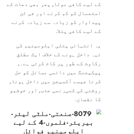
کے لیے کافی موٹا, پھر بھی دھات کے
استعمال کو کم کرنے اور فی ٹن
پیداوار کو زیادہ سے زیادہ کرنے
کے لیے کافی پتلا.
یہ انتہائی پتلی ایلومینیم کی
تہہ داخل ہونے کے خلاف ایک مطلق
رکاوٹ کے طور پر کام کرتی ہے۔,
پیکیجنگ میں دائمی مسائل کو حل
کرنا جیسے آکسیجن میں داخل ہونا,
روشنی کی کمی, نمی جذب, اور خوشبو
کا نقصان.