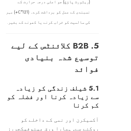
(ریٹورٹ پاؤچ) جو اعلی درجہ حرارت کے
نسبندی کے عمل کو برداشت کرے۔ (121°C+) مہر
کی سالمیت کو خراب کرنے یا کھونے کے بغیر.
5. B2B کلائنٹس کے لیے
توسیع شدہ بنیادی
فوائد
5.1 شیلف زندگی کو زیادہ
سے زیادہ کرنا اور فضلہ کو
کم کرنا
آکسیکرن اور نمی کے داخلے کو
روکنے سے, ہمارا ورق مینوفیکچررز