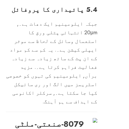
5.4 پائیداری کا پروفائل
جبکہ ایلومینیم ایک دھات ہے۔,
20μm انتہائی پتلی ورق کا
استعمال وسائل کے لحاظ سے موثر
ایپلی کیشن ہے۔. یہ کم سے کم مواد
کے ان پٹ کے ساتھ زیادہ سے زیادہ
فعالیت فراہم کرتا ہے۔. مزید
برآں, ایلومینیم کی تہوں کو خصوصی
اسٹریمز میں الگ اور ری سائیکل
کیا جا سکتا ہے۔, سرکلر اکانومی
کے اہداف سے ہم آہنگ.