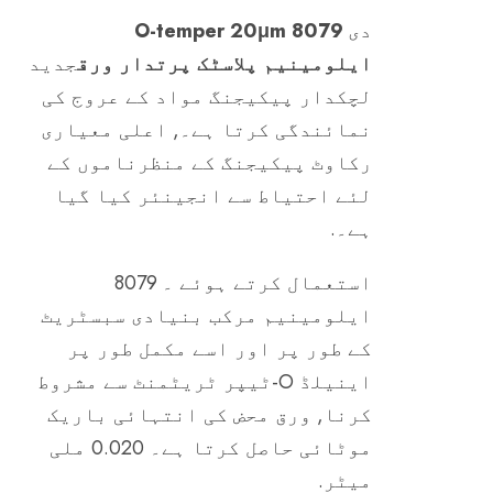
دی
8079 O-temper 20μm
ایلومینیم پلاسٹک پرتدار ورق
جدید
لچکدار پیکیجنگ مواد کے عروج کی
نمائندگی کرتا ہے۔, اعلی معیاری
رکاوٹ پیکیجنگ کے منظرناموں کے
لئے احتیاط سے انجینئر کیا گیا
ہے۔.
استعمال کرتے ہوئے ۔ 8079
ایلومینیم مرکب بنیادی سبسٹریٹ
کے طور پر اور اسے مکمل طور پر
اینیلڈ O-ٹیپر ٹریٹمنٹ سے مشروط
کرنا, ورق محض کی انتہائی باریک
موٹائی حاصل کرتا ہے۔ 0.020 ملی
میٹر.