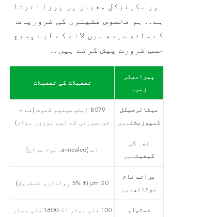
اور مکینیکل معیار پر پورا اترتا
ہے۔. ہم مخصوص مشینری کی ضروریات
کے ساتھ سیدھ میں لانے کے لیے وسیع
حسب ضرورت پیش کرتے ہیں۔.
پیرامیٹر
تفصیلات کی تفصیلات
زمرہ
میٹالرجیکل
8079 ایلومینیم کھوٹ (فے +
کمپوزیشن
میں
خوبصورتی کے لیے موزوں مواد)
غصہ کی
اے (annealed, نرم مزاج)
کیفیت
میں
برائے نام
20 μm (± 5% رواداری کنٹرول)
موٹائی
میں
دستیاب
100 ملی میٹر تک 1600 ملی میٹر