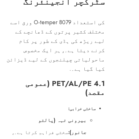
سٹرکچر انجینئرنگ
کی استعداد 8079 O-temper ورق اسے
مختلف کثیر پرتوں کے ڈھانچے کے
لیے ریڑھ کی ہڈی کے طور پر کام
کرنے دیتا ہے۔, ہر ایک مخصوص
ماحولیاتی چیلنجوں کے لیے ڈیزائن
کیا گیا ہے۔.
4.1 PET/AL/PE (عمومی
مقصد)
ساختی خرابی:
بیرونی تہہ (پالتو
جانور):
سختی فراہم کرتا ہے۔,