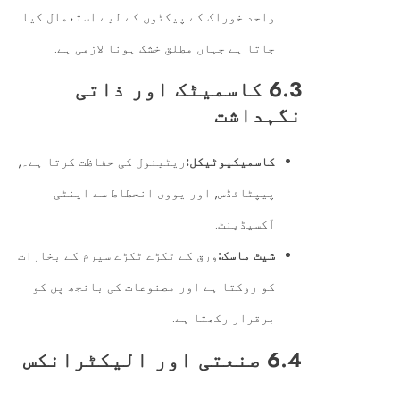
واحد خوراک کے پیکٹوں کے لیے استعمال کیا
جاتا ہے جہاں مطلق خشک ہونا لازمی ہے.
6.3 کاسمیٹک اور ذاتی
نگہداشت
کاسمیکیوٹیکل:
ریٹینول کی حفاظت کرتا ہے۔,
پیپٹائڈس, اور یووی انحطاط سے اینٹی
آکسیڈینٹ.
شیٹ ماسک:
ورق کے ٹکڑے ٹکڑے سیرم کے بخارات
کو روکتا ہے اور مصنوعات کی بانجھ پن کو
برقرار رکھتا ہے.
6.4 صنعتی اور الیکٹرانکس