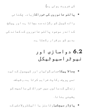
کی ضرورت ہوتی ہے).
پالتو جانوروں کی خوراک:
زیادہ چکنائی
والے کیبل کو رگڑنے سے بچاتا ہے اور پیکج
کے اندر موجود پالتو جانوروں کے کھانے کی
بدبو کو برقرار رکھتا ہے.
6.2 دواسازی اور
نیوٹراسیوٹیکل
چھالا پیک:
حساس گولیاں اور کیپسول کے لیے
نمی پروف رکاوٹ فراہم کرتا ہے۔, شیلف
زندگی کے سالوں میں خوراک کی سالمیت کو
یقینی بنانا.
پاؤڈر سیچٹس:
وٹامنز یا الیکٹرولائٹس کے