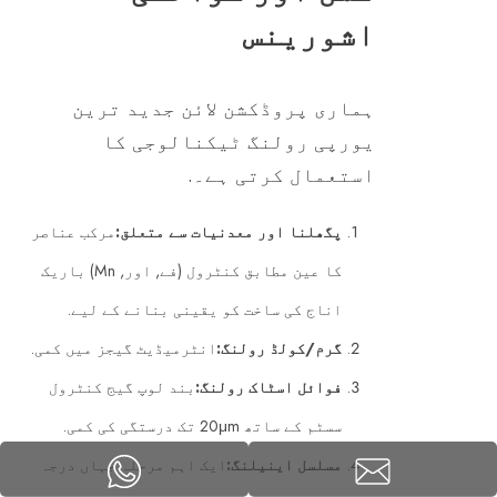
اشورینس
ہماری پروڈکشن لائن جدید ترین
یورپی رولنگ ٹیکنالوجی کا
استعمال کرتی ہے۔.
پگھلنا اور معدنیات سے متعلق:
مرکب عناصر
کا عین مطابق کنٹرول (فے, اور, Mn) باریک
اناج کی ساخت کو یقینی بنانے کے لیے.
گرم/کولڈ رولنگ:
انٹرمیڈیٹ گیجز میں کمی.
فوائل اسٹاک رولنگ:
بند لوپ گیج کنٹرول
سسٹم کے ساتھ 20μm تک درستگی کی کمی.
مسلسل اینیلنگ:
ایک اہم مرحلہ جہاں درجہ