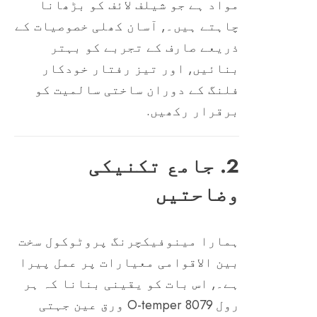
مواد ہے جو شیلف لائف کو بڑھانا
چاہتے ہیں۔, آسان کھلی خصوصیات کے
ذریعے صارف کے تجربے کو بہتر
بنائیں, اور تیز رفتار خودکار
فلنگ کے دوران ساختی سالمیت کو
برقرار رکھیں.
2. جامع تکنیکی
وضاحتیں
ہمارا مینوفیکچرنگ پروٹوکول سخت
بین الاقوامی معیارات پر عمل پیرا
ہے۔, اس بات کو یقینی بنانا کہ ہر
رول 8079 O-temper ورق عین جہتی