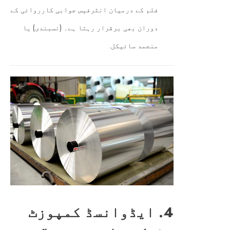
فلم کے درمیان انٹرفیس جوابی کارروائی کے
دوران بھی برقرار رہتا ہے۔ (نسبندی) یا
منجمد سائیکل.
4. ایڈوانسڈ کمپوزٹ