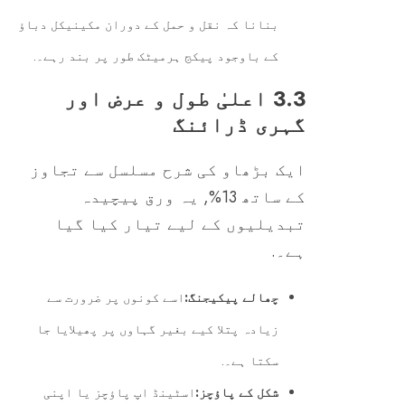
بنانا کہ نقل و حمل کے دوران مکینیکل دباؤ
کے باوجود پیکج ہرمیٹک طور پر بند رہے۔.
3.3 اعلیٰ طول و عرض اور
گہری ڈرائنگ
ایک بڑھاو کی شرح مسلسل سے تجاوز
کے ساتھ 13%, یہ ورق پیچیدہ
تبدیلیوں کے لیے تیار کیا گیا
ہے۔.
چھالے پیکیجنگ:
اسے کونوں پر ضرورت سے
زیادہ پتلا کیے بغیر گہاوں پر پھیلایا جا
سکتا ہے۔.
شکل کے پاؤچز:
اسٹینڈ اپ پاؤچز یا اپنی