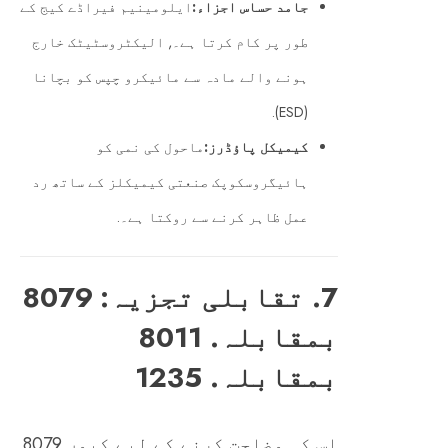
جامد حساس اجزاء:
ایلومینیم فیراڈے کیج کے
طور پر کام کرتا ہے۔, الیکٹروسٹیٹک خارج
ہونے والے مادہ سے مائیکرو چپس کو بچانا
(ESD).
کیمیکل پاؤڈرز:
ماحول کی نمی کو
ہائیگروسکوپک صنعتی کیمیکلز کے ساتھ رد
عمل ظاہر کرنے سے روکتا ہے۔.
7. تقابلی تجزیہ: 8079
بمقابلہ. 8011
بمقابلہ. 1235
اس کی وضاحت کرنے کے لیے کیوں 8079