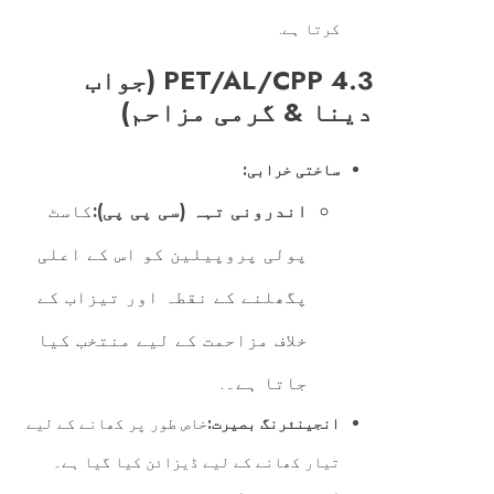
کرتا ہے.
4.3 PET/AL/CPP (جواب
دینا & گرمی مزاحم)
ساختی خرابی:
اندرونی تہہ (سی پی پی):
کاسٹ
پولی پروپیلین کو اس کے اعلی
پگھلنے کے نقطہ اور تیزاب کے
خلاف مزاحمت کے لیے منتخب کیا
جاتا ہے۔.
انجینئرنگ بصیرت:
خاص طور پر کھانے کے لیے
تیار کھانے کے لیے ڈیزائن کیا گیا ہے۔