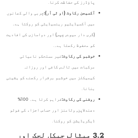
پاؤڈرز کی حفاظت کرنا.
آکسیجن رکاوٹ (او ٹی آر):
چربی والی کھانوں
میں آکسیڈیٹیو رینسیڈیٹی کو روکتا ہے۔
(گری دار میوے, چپس) اور دواسازی کی افادیت
کو محفوظ رکھتا ہے۔.
خوشبو کی رکاوٹ:
غیر مستحکم نامیاتی
مرکبات میں تالے, کافی اور روزانہ
کیمیکلز میں خوشبو برقرار رکھنے کو یقینی
بنانا.
روشنی کی رکاوٹ:
فراہم کرتا ہے۔ 100%
دھندلاپن, وٹامنز اور حساس اجزاء کی فوٹو
ڈیگریڈیشن کو روکنا.
3.2 میٹالرجیکل لچک اور