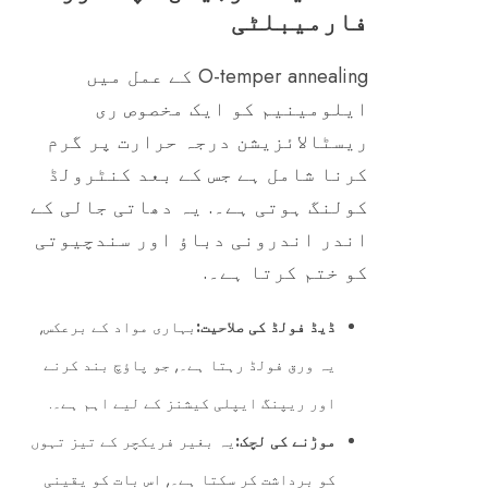
فارمیبلٹی
O-temper annealing کے عمل میں
ایلومینیم کو ایک مخصوص ری
ریسٹالائزیشن درجہ حرارت پر گرم
کرنا شامل ہے جس کے بعد کنٹرولڈ
کولنگ ہوتی ہے۔. یہ دھاتی جالی کے
اندر اندرونی دباؤ اور سندچیوتی
کو ختم کرتا ہے۔.
ڈیڈ فولڈ کی صلاحیت:
بہاری مواد کے برعکس,
یہ ورق فولڈ رہتا ہے۔, جو پاؤچ بند کرنے
اور ریپنگ ایپلی کیشنز کے لیے اہم ہے۔.
موڑنے کی لچک:
یہ بغیر فریکچر کے تیز تہوں
کو برداشت کر سکتا ہے۔, اس بات کو یقینی