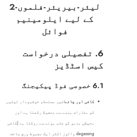
6. تفصیلی درخواست
کیس اسٹڈیز
6.1 خصوصی فوڈ پیکیجنگ
کافی اور چائے:
غیر مستحکم خوشبودار تیلوں
کو بخارات بننے سے محفوظ رکھتا ہے اور
محیطی بدبو کو جذب ہونے سے روکتا ہے (کافی
degassing والوز اکثر ایک مضبوط ورق ساخت