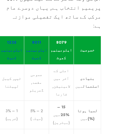
پریمیم انتخاب ہے, یہاں دوسرے عام
مرکب کے ساتھ ایک تفصیلی موازنہ
ہے:
1235
8011
8079
خصوصیت
ایلومینیم
ایلومینیم
ایلومینیم
کھوٹ
کھوٹ
کھوٹ
اعلی کے
عمومی
بنیادی
آخر میں
ٹیپ, کیبل
مقصد,
استعمال
میں
لامینیشن,
لپیٹنا
گھریلو
فارما
15 –
لمبا ہونا
2 – 5%
1 – 3%
25%
میں
(%)
میں
(میلہ)
(غریب)
(بہترین)