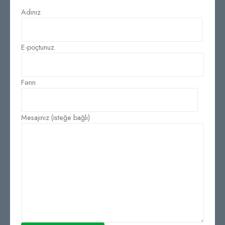
Adınız
E-poçtunuz
Fənn
Mesajınız (isteğe bağlı)