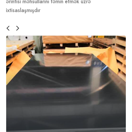
ərintisi məhsullarını təmin etmək üzrə
ixtisaslaşmışdır