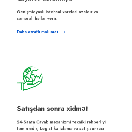
Genişmiqyaslı istehsal xərcləri azaldır və
səmərəli həllər verir.
Daha ətraflı məlumat
Satışdan sonra xidmət
24-Saata Cavab mexanizmi texniki rəhbərliyi
təmin edir, Logistika izləmə və satış sonrası