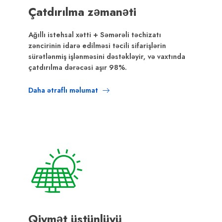
Çatdırılma zəmanəti
Ağıllı istehsal xətti + Səmərəli təchizatı
zəncirinin idarə edilməsi təcili sifarişlərin
sürətlənmiş işlənməsini dəstəkləyir, və vaxtında
çatdırılma dərəcəsi aşır 98%.
Daha ətraflı məlumat
Qiymət üstünlüyü