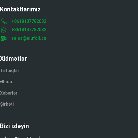
Kontaktlarımız
+8618137782032
+8618137782032
sales@alufoil.cn
Xidmətlər
Tətbiqlər
Əlaqə
Xəbərlər
Şirkəti
Bizi izləyin