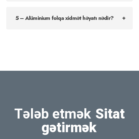
5 – Alüminium folqa xidmət həyatı nədir?
Tələb etmək
Sitat
gətirmək