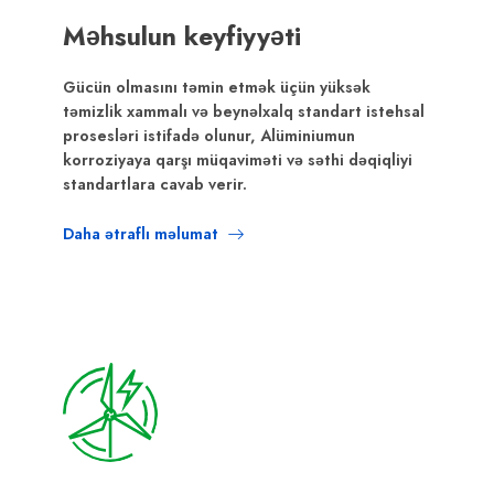
Məhsulun keyfiyyəti
Gücün olmasını təmin etmək üçün yüksək
təmizlik xammalı və beynəlxalq standart istehsal
prosesləri istifadə olunur, Alüminiumun
korroziyaya qarşı müqaviməti və səthi dəqiqliyi
standartlara cavab verir.
Daha ətraflı məlumat