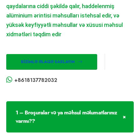
qaydalarına ciddi şəkildə qalır, haddelenmiş
alüminium ərintisi məhsulları istehsal edir, və
yüksək keyfiyyətli məhsullar və xüsusi məhsul
xidmətləri təqdim edir
BIZIMLƏ ƏLAQƏ SAXLAYIN
+8618137782032
1 – Broşuralar və ya məhsul məlumatlarınız
varmı??