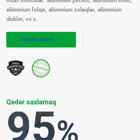
Əsas məhsullar: alüminium plitələr, alüminium boils,
alüminium folqa, alüminium zolaqlar, alüminium
disklər, və s.
XIDMƏTLƏRIMIZ
Qədər saxlamaq
95
%