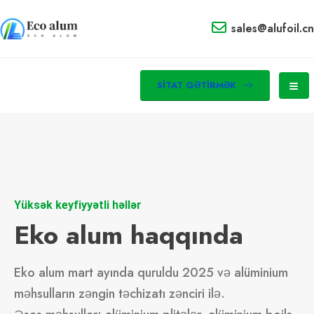
sales@alufoil.cn
SITAT GƏTIRMƏK
Yüksək keyfiyyətli həllər
Eko alum haqqında
Eko alum mart ayında quruldu 2025 və alüminium
məhsulların zəngin təchizatı zənciri ilə.