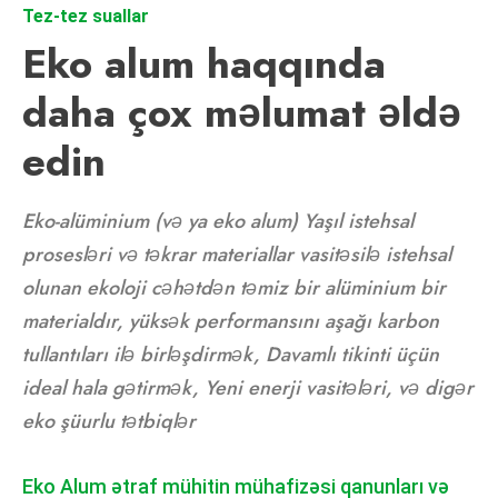
Tez-tez suallar
Eko alum haqqında
daha çox məlumat əldə
edin
Eko-alüminium (və ya eko alum) Yaşıl istehsal
prosesləri və təkrar materiallar vasitəsilə istehsal
olunan ekoloji cəhətdən təmiz bir alüminium bir
materialdır, yüksək performansını aşağı karbon
tullantıları ilə birləşdirmək, Davamlı tikinti üçün
ideal hala gətirmək, Yeni enerji vasitələri, və digər
eko şüurlu tətbiqlər
Eko Alum ətraf mühitin mühafizəsi qanunları və