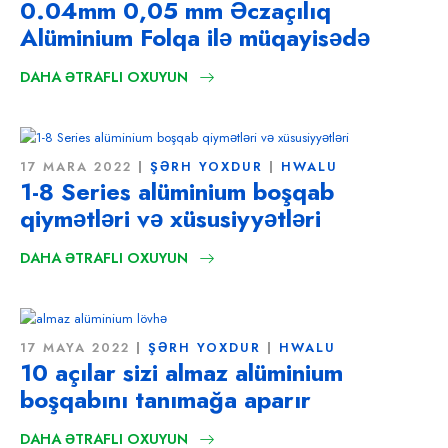
0.04mm 0,05 mm Əczaçılıq
Alüminium Folqa ilə müqayisədə
DAHA ƏTRAFLI OXUYUN
17 MARA 2022
ŞƏRH YOXDUR
HWALU
1-8 Series alüminium boşqab
qiymətləri və xüsusiyyətləri
DAHA ƏTRAFLI OXUYUN
17 MAYA 2022
ŞƏRH YOXDUR
HWALU
10 açılar sizi almaz alüminium
boşqabını tanımağa aparır
DAHA ƏTRAFLI OXUYUN