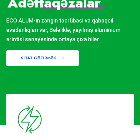
Adət
taqəzalar
ECO ALUM-ın zəngin təcrübəsi və qabaqcıl
avadanlıqları var, Beləliklə, yayılmış alüminium
ərintisi sənayesində ortaya çıxa bilər
SITAT GƏTIRMƏK