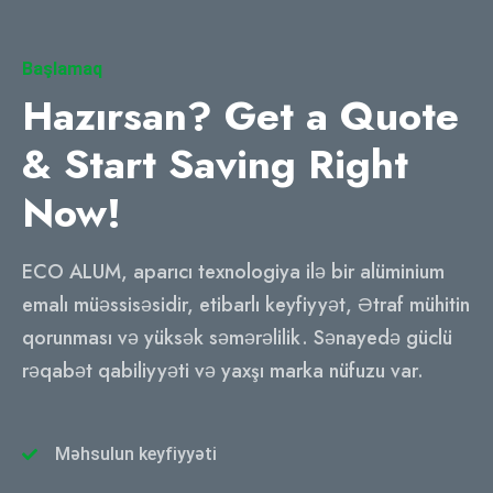
Başlamaq
Hazırsan?
Get a Quote
& Start Saving Right
Now
!
ECO ALUM, aparıcı texnologiya ilə bir alüminium
emalı müəssisəsidir, etibarlı keyfiyyət, Ətraf mühitin
qorunması və yüksək səmərəlilik. Sənayedə güclü
rəqabət qabiliyyəti və yaxşı marka nüfuzu var.
Məhsulun keyfiyyəti