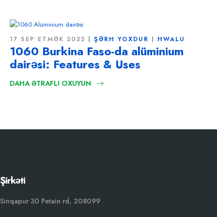
17 SEP ETMƏK 2022
ŞƏRH YOXDUR
HWALU
1060 Burkina Faso-da alüminium
dairəsi:
Features & Uses
DAHA ƏTRAFLI OXUYUN
Şirkəti
Sinqapur 30 Petain rd, 208099