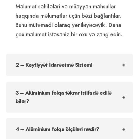
Məlumat səhifələri və müəyyən məhsullar
haqqında məlumatlar üçün bəzi bağlantılar.
Bunu mütəmadi olaraq yeniləyəcəyik. Daha
çox məlumat istəsəniz bir oxu və zəng edin.
2 – Keyfiyyət İdarəetmə Sistemi
3 – Alüminium folqa təkrar istifadə edilə
bilər?
4 – Alüminium folqa ölçüləri nədir?