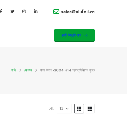
sales@alufoil.cn
একটি উদ্ধৃতি পান
বাড়ি
দোকান
পণ্য ট্যাগ -
3004 H14 অ্যালুমিনিয়াম বৃত্ত
শো: