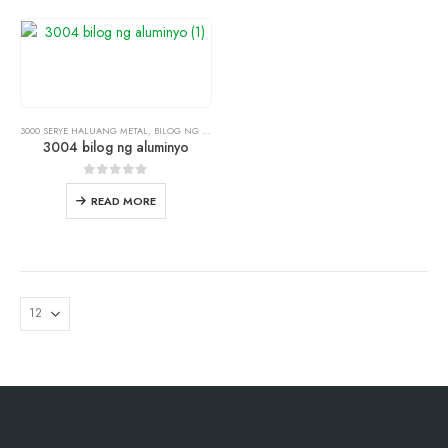
3000 SERYE HALUANG METAL
,
BILOG NG ALUMINYO
3004 bilog ng aluminyo
0
out of
5
READ MORE