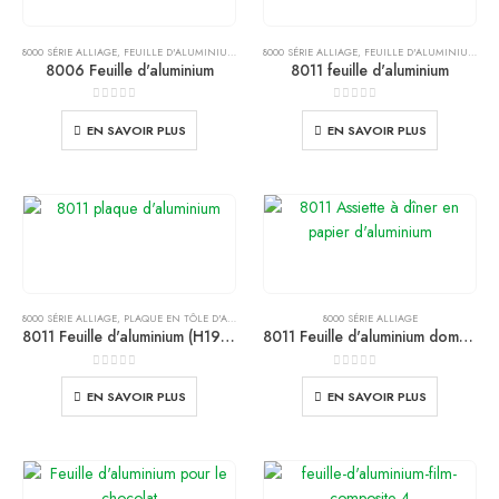
8000 SÉRIE ALLIAGE
,
FEUILLE D'ALUMINIUM
,
DES PRODUITS
8000 SÉRIE ALLIAGE
,
FEUILLE D'ALUMINIUM
,
DE
8006 Feuille d'aluminium
8011 feuille d'aluminium
0
de 5
0
de 5
EN SAVOIR PLUS
EN SAVOIR PLUS
8000 SÉRIE ALLIAGE
,
PLAQUE EN TÔLE D'ALUMINIUM
8000 SÉRIE ALLIAGE
8011 Feuille d'aluminium (H19) | Matériau de base de qualité supérieure pour boîte de conserve & Fin de fabrication
8011 Feuille d'aluminium domestique pour l'emballage alimentaire & Utilisation en cuisine
0
de 5
0
de 5
EN SAVOIR PLUS
EN SAVOIR PLUS