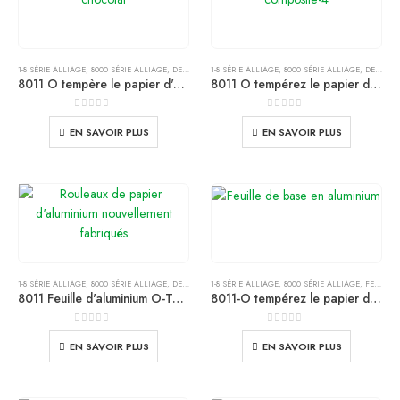
1-8 SÉRIE ALLIAGE
,
8000 SÉRIE ALLIAGE
,
DES PRODUITS
1-8 SÉRIE ALLIAGE
,
8000 SÉRIE ALLIAGE
,
DES PRODUITS
8011 O tempère le papier d'aluminium de 0,008 mm pour l'emballage alimentaire
8011 O tempérez le papier d'aluminium de ménage de 0.010mm
0
de 5
0
de 5
EN SAVOIR PLUS
EN SAVOIR PLUS
1-8 SÉRIE ALLIAGE
,
8000 SÉRIE ALLIAGE
,
DES PRODUITS
1-8 SÉRIE ALLIAGE
,
8000 SÉRIE ALLIAGE
,
FEUILLE D'ALUMINIUM
8011 Feuille d'aluminium O-Temper 0,009 mm pour bouchons de lait
8011-O tempérez le papier d'aluminium d'emballage pharmaceutique de 0.006mm
0
de 5
0
de 5
EN SAVOIR PLUS
EN SAVOIR PLUS