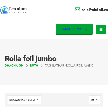
reic@alufoil.cn
FAIGH CUÒT
Rolla foil jumbo
DHACHAIGH
BÙTH
TAG BATHAR -
ROLLA FOIL JUMBO