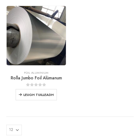
FOIL ALUMINIUM
Rolla Jumbo Foil Alùmanum
0
a-mach à 5
LEUGH TUILLEADH