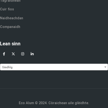
Tagraidhean
Cuir fios
Naidheachdan
Companaidh
Lean sinn
Gàidhlig
Eco Alum © 2024. Còraichean uile glèidhte.