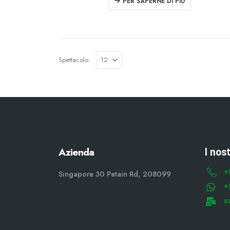
PER SAPERNE DI PIÙ
Spettacolo:
Azienda
I nos
+
Singapore 30 Petain Rd, 208099
+
s