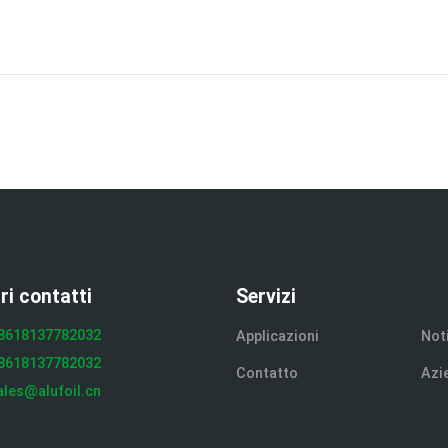
tri contatti
Servizi
8618137782032
Applicazioni
Not
8618137782032
Contatto
Azi
ales@alufoil.cn