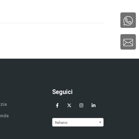
Seguici
izia
enda
Italiano