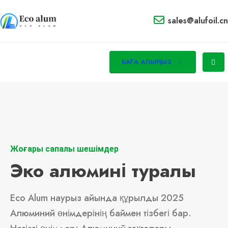
sales@alufoil.cn
БАҒА АЛЫҢЫЗ
Жоғары сапалы шешімдер
Эко алюмині туралы
Eco Alum наурыз айында құрылды 2025
Алюминий өнімдерінің баймен тізбегі бар.