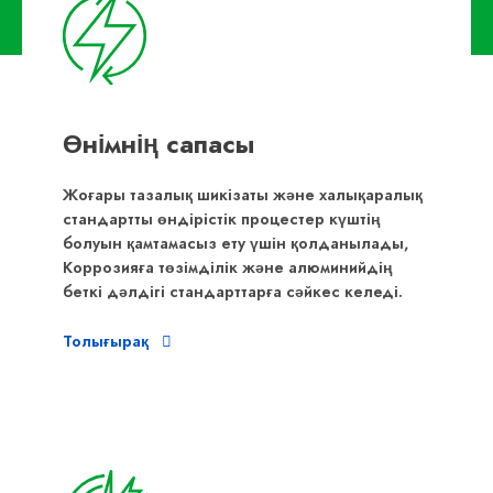
Өнімнің сапасы
Жоғары тазалық шикізаты және халықаралық
стандартты өндірістік процестер күштің
болуын қамтамасыз ету үшін қолданылады,
Коррозияға төзімділік және алюминийдің
беткі дәлдігі стандарттарға сәйкес келеді.
Толығырақ