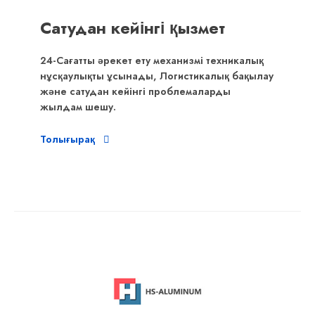
Сатудан кейінгі қызмет
24-Сағатты әрекет ету механизмі техникалық
нұсқаулықты ұсынады, Логистикалық бақылау
және сатудан кейінгі проблемаларды
жылдам шешу.
Толығырақ