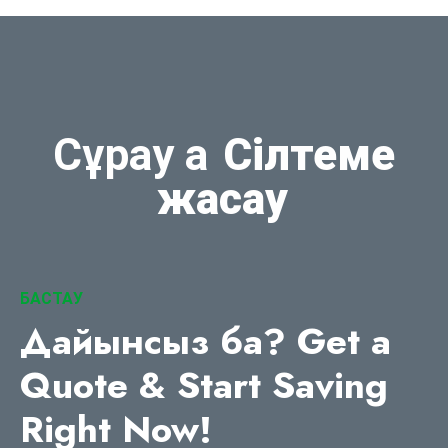
Сұрау a
Сілтеме
жасау
БАСТАУ
Дайынсыз ба?
Get a
Quote & Start Saving
Right Now
!