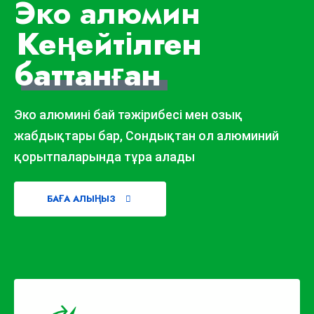
Эко алюмин
Кеңейтілген
баттанған
Эко алюмині бай тәжірибесі мен озық
жабдықтары бар, Сондықтан ол алюминий
қорытпаларында тұра алады
БАҒА АЛЫҢЫЗ