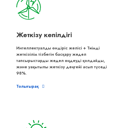
Жеткізу кепілдігі
Интеллектуалды өндіріс желісі + Тиімді
жеткізілім тізбегін басқару жедел
тапсырыстарды жедел өңдеуді қолдайды,
және уақытылы жеткізу деңгейі асып түседі
98%.
Толығырақ