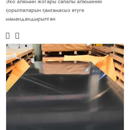
Эко алюмин жоғары сапалы алюминий
қорытпаларын қамтамасыз етуге
мамандандырылған