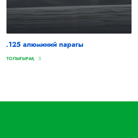
.125 алюминий парағы
ТОЛЫҒЫРАҚ