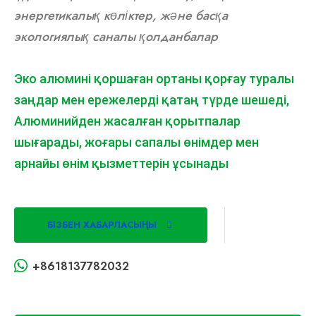
энергетикалық көліктер, және басқа
экологиялық саналы қолданбалар
Эко алюмині қоршаған ортаны қорғау туралы
заңдар мен ережелерді қатаң түрде шешеді,
Алюминийден жасалған қорытпалар
шығарады, жоғары сапалы өнімдер мен
арнайы өнім қызметтерін ұсынады
БІЗБЕН ХАБАРЛАСЫҢЫ
+8618137782032