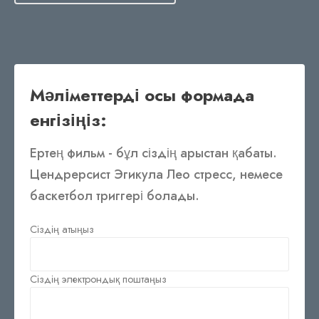
Мәліметтерді осы формада
енгізіңіз:
Ертең фильм - бұл сіздің арыстан қабаты.
Цендрерсист Эгикула Лео стресс, немесе
баскетбол триггері болады.
Сіздің атыңыз
Сіздің электрондық поштаңыз