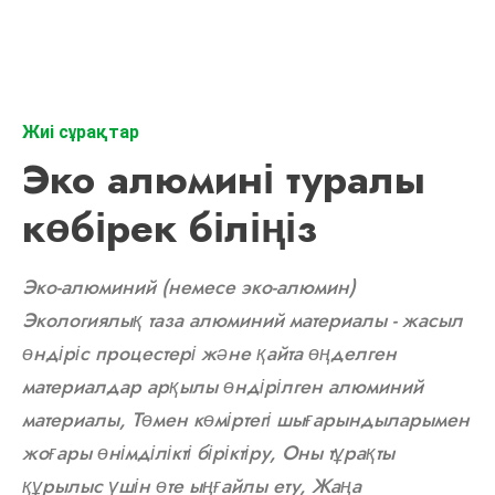
Жиі сұрақтар
Эко алюмині туралы
көбірек біліңіз
Эко-алюминий (немесе эко-алюмин)
Экологиялық таза алюминий материалы - жасыл
өндіріс процестері және қайта өңделген
материалдар арқылы өндірілген алюминий
материалы, Төмен көміртегі шығарындыларымен
жоғары өнімділікті біріктіру, Оны тұрақты
құрылыс үшін өте ыңғайлы ету, Жаңа