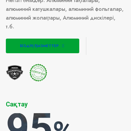
Негізгі өнімдер: Алюминий тақталары,
алюминий катушкалары, алюминий фольгалар,
алюминий жолақтары, Алюминий дискілері,
т.б.
БІЗДІҢ ҚЫЗМЕТТЕР
Сақтау
95