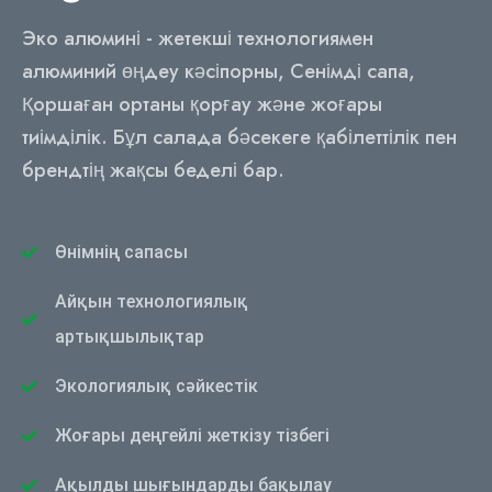
Эко алюмині - жетекші технологиямен
алюминий өңдеу кәсіпорны, Сенімді сапа,
Қоршаған ортаны қорғау және жоғары
тиімділік. Бұл салада бәсекеге қабілеттілік пен
брендтің жақсы беделі бар.
Өнімнің сапасы
Айқын технологиялық
артықшылықтар
Экологиялық сәйкестік
Жоғары деңгейлі жеткізу тізбегі
Ақылды шығындарды бақылау