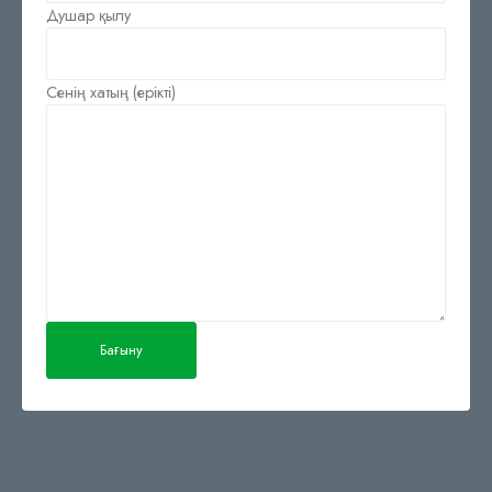
Душар қылу
Сенің хатың (ерікті)