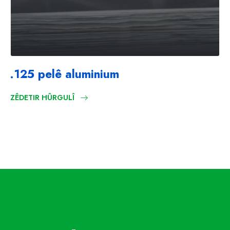
.125 pelê aluminium
ZÊDETIR HÛRGULÎ