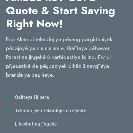
Quote & Start Saving
Right Now
!
Eco Alum bi teknolojiya pêşeng pargîdaniyek
pêvajoyê ya aluminium e, Qalîteya pêbawer,
Parastina jîngehê û karbidestiya bilind. Ew di
pîşesaziyê de pêşbaziyek bihêz û navgîniya
brandê ya baş heye.
Qalîteya Hilbera
Teknolojiyên teknolojîk ên eşkere
Lihevhatina jîngehê