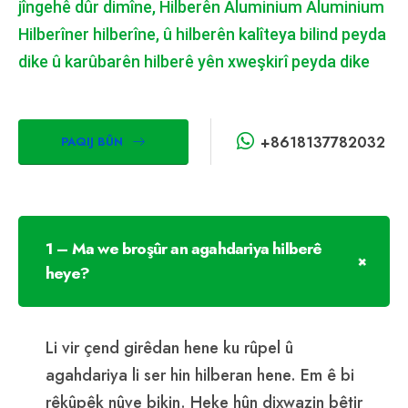
jîngehê dûr dimîne, Hilberên Aluminium Aluminium
Hilberîner hilberîne, û hilberên kalîteya bilind peyda
dike û karûbarên hilberê yên xweşkirî peyda dike
+8618137782032
PAQIJ BÛN
1 – Ma we broşûr an agahdariya hilberê
heye?
Li vir çend girêdan hene ku rûpel û
agahdariya li ser hin hilberan hene. Em ê bi
rêkûpêk nûve bikin. Heke hûn dixwazin bêtir