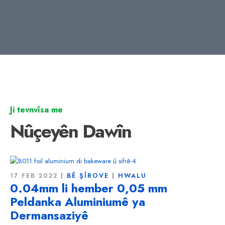
Ji tevnvîsa me
Nûçeyên Dawîn
17 FEB 2022
BÊ ŞÎROVE
HWALU
0.04mm li hember 0,05 mm
Peldanka Aluminiumê ya
Dermansaziyê