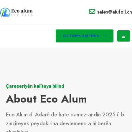
sales@alufoil.cn
GOTINEK BISTÎNIN
Çareseriyên kalîteya bilind
About Eco Alum
Eco Alum di Adarê de hate damezrandin 2025 û bi
zincîreyek peydakirina dewlemend a hilberên