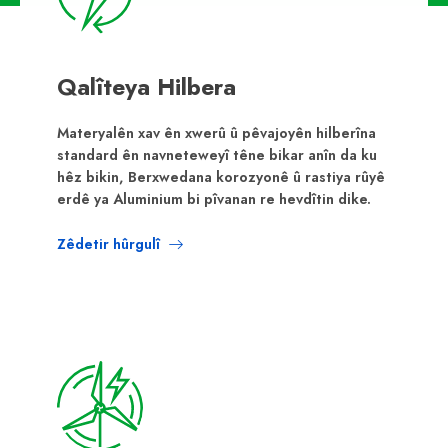
Qalîteya Hilbera
Materyalên xav ên xwerû û pêvajoyên hilberîna
standard ên navneteweyî têne bikar anîn da ku
hêz bikin, Berxwedana korozyonê û rastiya rûyê
erdê ya Aluminium bi pîvanan re hevdîtin dike.
Zêdetir hûrgulî