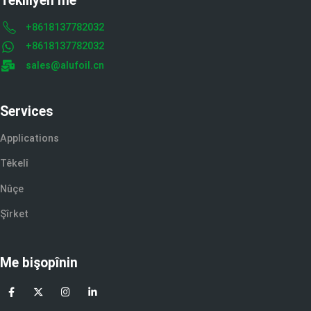
Têkiliyên me
+8618137782032
+8618137782032
sales@alufoil.cn
Services
Applications
Têkelî
Nûçe
Şîrket
Me bişopînin