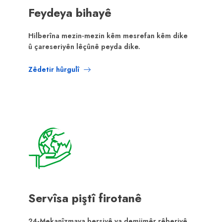
Feydeya bihayê
Hilberîna mezin-mezin kêm mesrefan kêm dike
û çareseriyên lêçûnê peyda dike.
Zêdetir hûrgulî
Servîsa piştî firotanê
24-Mekanîzmaya bersivê ya demjimêr rêberiyê