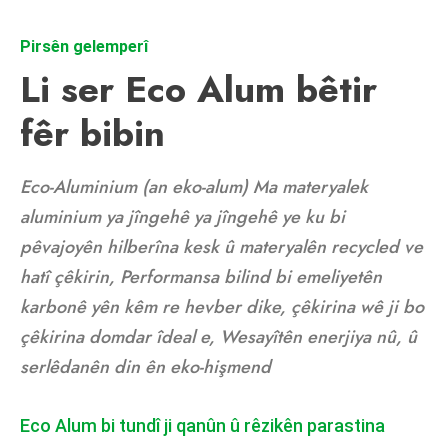
Pirsên gelemperî
Li ser Eco Alum bêtir
fêr bibin
Eco-Aluminium (an eko-alum) Ma materyalek
aluminium ya jîngehê ya jîngehê ye ku bi
pêvajoyên hilberîna kesk û materyalên recycled ve
hatî çêkirin, Performansa bilind bi emeliyetên
karbonê yên kêm re hevber dike, çêkirina wê ji bo
çêkirina domdar îdeal e, Wesayîtên enerjiya nû, û
serlêdanên din ên eko-hişmend
Eco Alum bi tundî ji qanûn û rêzikên parastina