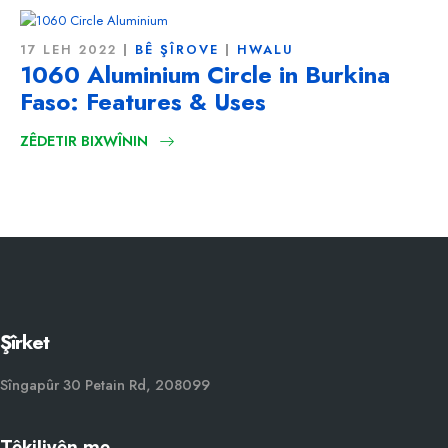
17 LEH 2022
BÊ ŞÎROVE
HWALU
1060 Aluminium Circle in Burkina
Faso:
Features & Uses
ZÊDETIR BIXWÎNIN
Şîrket
Sîngapûr 30 Petain Rd, 208099