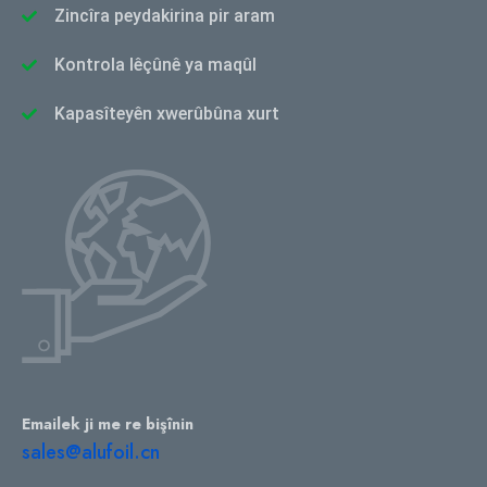
Zincîra peydakirina pir aram
Kontrola lêçûnê ya maqûl
Kapasîteyên xwerûbûna xurt
Emailek ji me re bişînin
sales@alufoil.cn