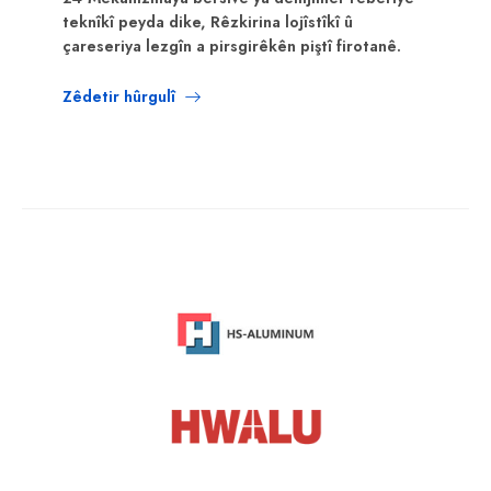
teknîkî peyda dike, Rêzkirina lojîstîkî û
çareseriya lezgîn a pirsgirêkên piştî firotanê.
Zêdetir hûrgulî