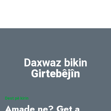
Daxwaz bikin
Girtebêjîn
Dest pê kirin
Amade ne?
Get a