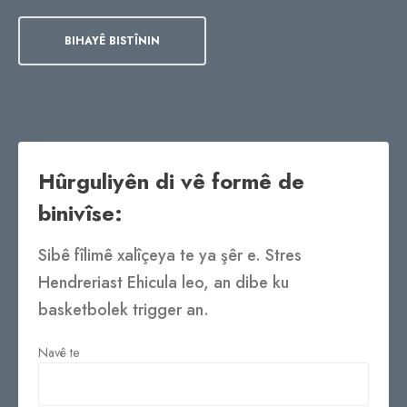
BIHAYÊ BISTÎNIN
Hûrguliyên di vê formê de
binivîse:
Sibê fîlimê xalîçeya te ya şêr e. Stres
Hendreriast Ehicula leo, an dibe ku
basketbolek trigger an.
Navê te