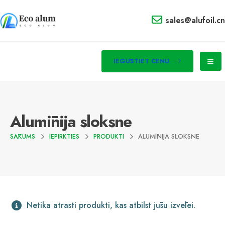
sales@alufoil.cn
IEGŪSTIET CENU
Alumīnija sloksne
SĀKUMS
IEPIRKTIES
PRODUKTI
ALUMĪNIJA SLOKSNE
Netika atrasti produkti, kas atbilst jūsu izvēlei.