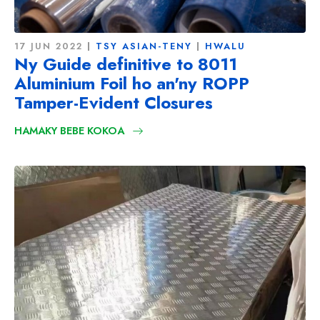
17 JUN 2022
TSY ASIAN-TENY
HWALU
Ny Guide definitive to 8011
Aluminium Foil ho an'ny ROPP
Tamper-Evident Closures
HAMAKY BEBE KOKOA