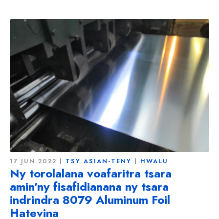
17 JUN 2022
TSY ASIAN-TENY
HWALU
Ny torolalana voafaritra tsara
amin'ny fisafidianana ny tsara
indrindra 8079 Aluminum Foil
Hatevina