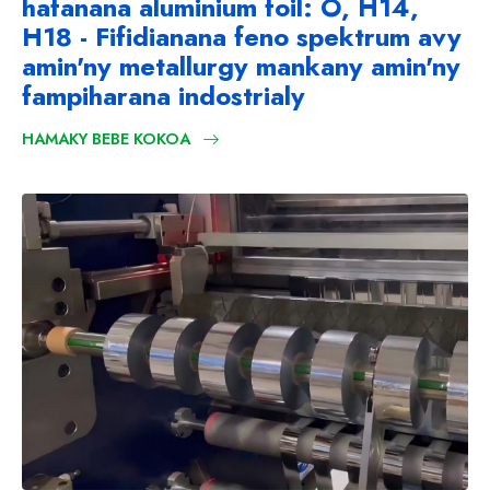
hafanana aluminium foil: O, H14,
H18 - Fifidianana feno spektrum avy
amin'ny metallurgy mankany amin'ny
fampiharana indostrialy
HAMAKY BEBE KOKOA