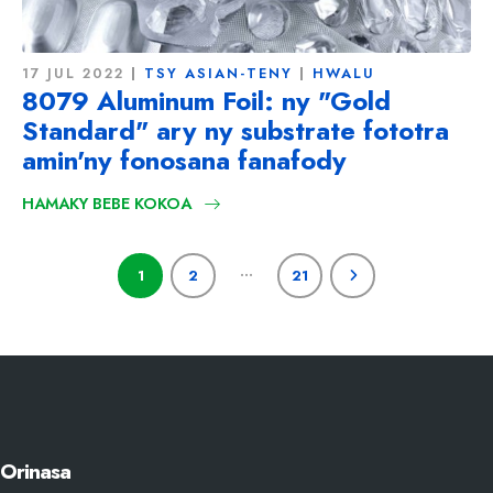
17 JUL 2022
TSY ASIAN-TENY
HWALU
8079 Aluminum Foil: ny "Gold
Standard" ary ny substrate fototra
amin'ny fonosana fanafody
HAMAKY BEBE KOKOA
…
1
2
21
Orinasa