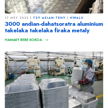
17 MEY 2022
TSY ASIAN-TENY
HWALU
3000 andian-dahatsoratra aluminium
takelaka takelaka firaka metaly
HAMAKY BEBE KOKOA