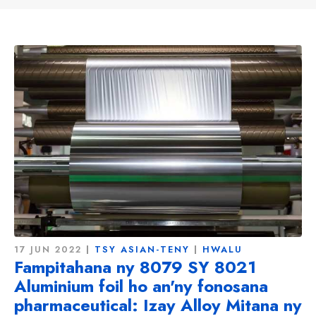
17 JUN 2022
TSY ASIAN-TENY
HWALU
Fampitahana ny 8079 SY 8021
Aluminium foil ho an'ny fonosana
pharmaceutical: Izay Alloy Mitana ny