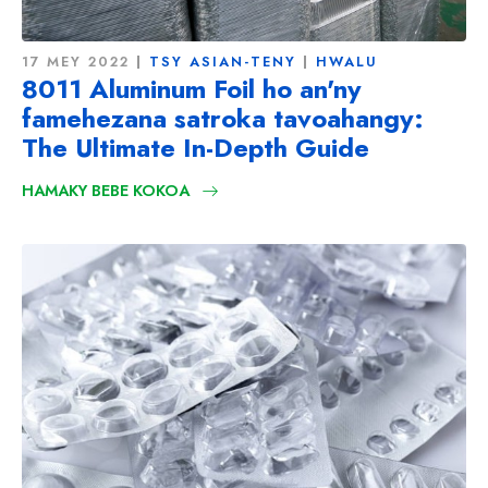
17 MEY 2022
TSY ASIAN-TENY
HWALU
8011 Aluminum Foil ho an'ny
famehezana satroka tavoahangy:
The Ultimate In-Depth Guide
HAMAKY BEBE KOKOA