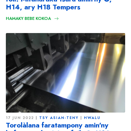
H14, ary H18 Tempers
HAMAKY BEBE KOKOA
17 JUN 2022
TSY ASIAN-TENY
HWALU
Torolàlana faratampony amin'ny