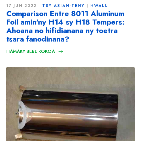
17 JUN 2022
TSY ASIAN-TENY
HWALU
Comparison Entre 8011 Aluminum
Foil amin'ny H14 sy H18 Tempers:
Ahoana no hifidianana ny toetra
tsara fanodinana?
HAMAKY BEBE KOKOA