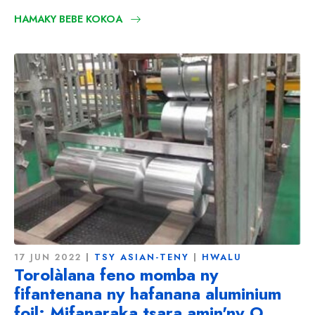
HAMAKY BEBE KOKOA
17 JUN 2022
TSY ASIAN-TENY
HWALU
Torolàlana feno momba ny
fifantenana ny hafanana aluminium
foil: Mifanaraka tsara amin'ny O,