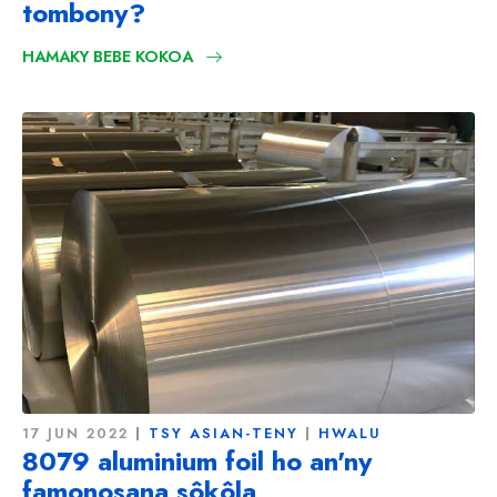
tombony?
HAMAKY BEBE KOKOA
17 JUN 2022
TSY ASIAN-TENY
HWALU
8079 aluminium foil ho an'ny
famonosana sôkôla