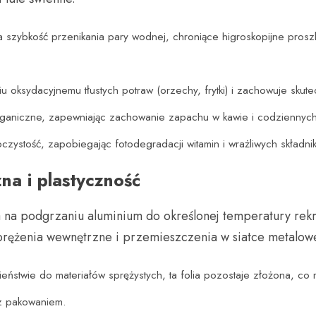
 szybkość przenikania pary wodnej, chroniące higroskopijne proszki
u oksydacyjnemu tłustych potraw (orzechy, frytki) i zachowuje skut
 organiczne, zapewniając zachowanie zapachu w kawie i codziennych
ystość, zapobiegając fotodegradacji witamin i wrażliwych składni
na i plastyczność
a podgrzaniu aluminium do określonej temperatury rekrys
prężenia wewnętrzne i przemieszczenia w siatce metalowe
eństwie do materiałów sprężystych, ta folia pozostaje złożona, c
 z pakowaniem.