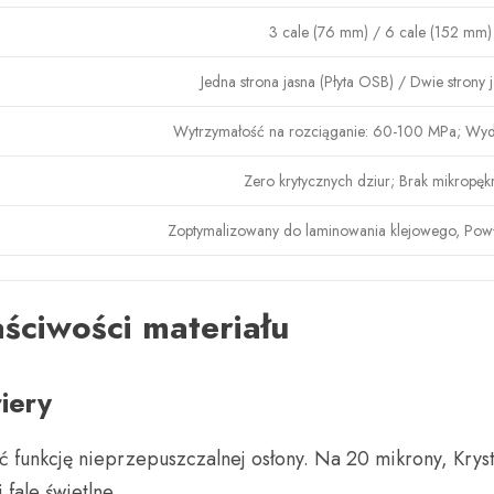
3 cale (76 mm) / 6 cale (152 mm)
Jedna strona jasna (Płyta OSB) / Dwie strony 
Wytrzymałość na rozciąganie: 60-100 MPa; Wyd
Zero krytycznych dziur; Brak mikropęk
Zoptymalizowany do laminowania klejowego, Pow
aściwości materiału
iery
unkcję nieprzepuszczalnej osłony. Na 20 mikrony, Krystalic
 fale świetlne.