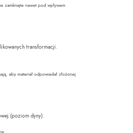
nie zamknięte nawet pod wpływem
likowanych transformacji.
gają, aby materiał odpowiadał złożonej
owej (poziom dyny).
ne.