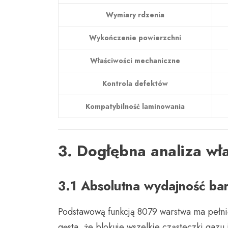
Wymiary rdzenia
Wykończenie powierzchni
Właściwości mechaniczne
Kontrola defektów
Kompatybilność laminowania
3. Dogłębna analiza wł
3.1 Absolutna wydajność bar
Podstawową funkcją 8079 warstwa ma pełnić f
gęsta, że ​​blokuje wszelkie cząsteczki gazu i