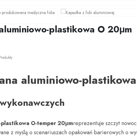
 aluminiowo-plastikowa O 20μm
Produkty
wana aluminiowo-plastikow
w wykonawczych
o-plastikowa O-temper 20μm
reprezentuje szczyt nowoc
ane z myślą o scenariuszach opakowań barierowych o wys