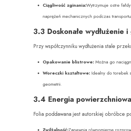
Ciągliwość zginania:
Wytrzymuje ostre fałd
naprężeń mechanicznych podczas transportu
3.3 Doskonałe wydłużenie i 
Przy współczynniku wydłużenia stale przek
Opakowanie blistrowe:
​ Można go naciągn
Woreczki kształtowe:
​ Idealny do torebek
geometrii.
3.4 Energia powierzchniowa 
Folia poddawana jest autorskiej obróbce p
Zwilżalność:
Zapewnia równomierne rozprowad