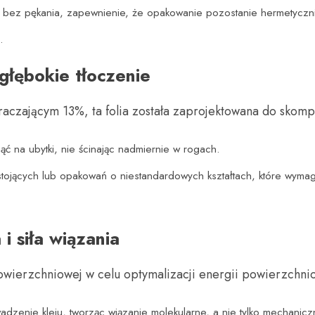
y bez pękania, zapewnienie, że opakowanie pozostanie hermetycz
.
głębokie tłoczenie
raczającym 13%, ta folia została zaprojektowana do skomp
ąć na ubytki, nie ścinając nadmiernie w rogach.
 stojących lub opakowań o niestandardowych kształtach, które wyma
i siła wiązania
owierzchniowej w celu optymalizacji energii powierzchni
zenie kleju, tworząc wiązanie molekularne, a nie tylko mechanicz