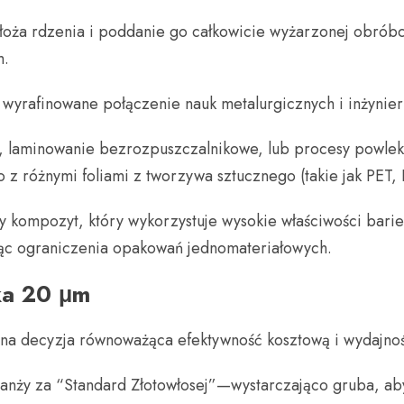
łoża rdzenia i poddanie go całkowicie wyżarzonej obróbce
m.
to wyrafinowane połączenie nauk metalurgicznych i inżynier
 laminowanie bezrozpuszczalnikowe, lub procesy powlek
z różnymi foliami z tworzywa sztucznego (takie jak PET,
wy kompozyt, który wykorzystuje wysokie właściwości bari
ując ograniczenia opakowań jednomateriałowych.
ika 20 μm
na decyzja równoważąca efektywność kosztową i wydajno
anży za “Standard Złotowłosej”—wystarczająco gruba, aby