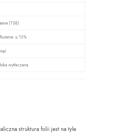
jasne (TSB)
łużenie: ≥ 13%
nięć
łoka wytłaczana
zna struktura folii jest na tyle