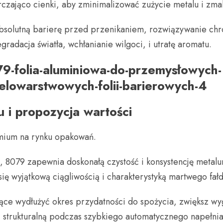
arczająco cienki, aby zminimalizować zużycie metalu i zm
 absolutną barierę przed przenikaniem, rozwiązywanie c
gradacja światła, wchłanianie wilgoci, i utratę aromatu.
 i propozycja wartości
mium na rynku opakowań.
j, 8079 zapewnia doskonałą czystość i konsystencję meta
ię wyjątkową ciągliwością i charakterystyką martwego fałd
cące wydłużyć okres przydatności do spożycia, zwiększ wy
ć strukturalną podczas szybkiego automatycznego napełnia