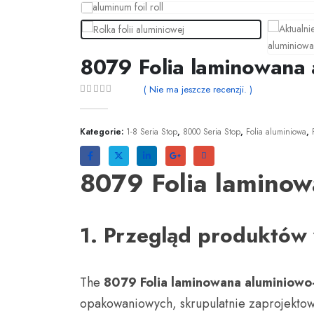
8079 Folia laminowana
( Nie ma jeszcze recenzji. )
0
z 5
Kategorie:
1-8 Seria Stop
,
8000 Seria Stop
,
Folia aluminiowa
,
8079 Folia lamino
1. Przegląd produktó
The
8079 Folia laminowana aluminiow
opakowaniowych, skrupulatnie zaprojektow