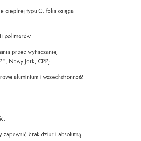
 cieplnej typu O, folia osiąga
ii polimerów.
ania przez wytłaczanie,
 PE, Nowy Jork, CPP).
erowe aluminium i wszechstronność
ść.
 zapewnić brak dziur i absolutną