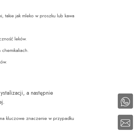
, takie jak mleko w proszku lub kawa
eczność leków.
 chemikaliach.
ków.
talizacji, a następnie
j.
o ma kluczowe znaczenie w przypadku