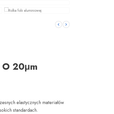
a O 20μm
zesnych elastycznych materiałów
okich standardach.