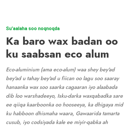
Su'aalaha soo noqnoqda
Ka baro wax badan oo
ku saabsan eco alum
Eco-aluminium (ama eco-alum) waa shey bey'ad
bey'ad u tahay bey'ad u fiican oo lagu soo saaray
hanaanka wax soo saarka cagaaran iyo alaabada
dib loo warshadeeyo, Isku-darka waxqabadka sare
ee qiiqa kaarboonka oo hooseeya, ka dhigaya mid
ku habboon dhismaha waara, Gawaarida tamarta
cusub, iyo codsiyada kale ee miyir-qabka ah