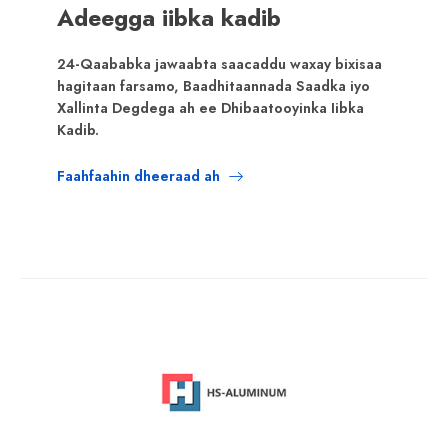
Adeegga iibka kadib
24-Qaababka jawaabta saacaddu waxay bixisaa
hagitaan farsamo, Baadhitaannada Saadka iyo
Xallinta Degdega ah ee Dhibaatooyinka Iibka
Kadib.
Faahfaahin dheeraad ah