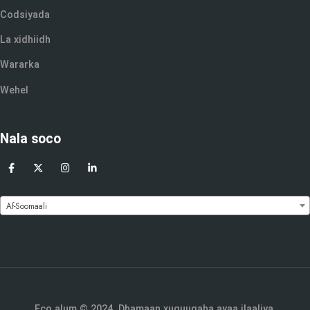
Codsiyada
La xidhiidh
Wararka
Wehel
Nala soco
Af-Soomaali
Eco alum © 2024. Dhamaan xuquuqaha ayaa ilaaliya.