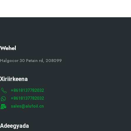
Wehel
Halgocor 30 Petain rd, 208099
Xiriirkeena
+8618137782032
+8618137782032
sales@alufoil.cn
Adeegyada