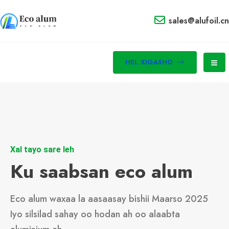
sales@alufoil.cn
HEL XIGASHO
Xal tayo sare leh
Ku saabsan eco alum
Eco alum waxaa la aasaasay bishii Maarso 2025
Iyo silsilad sahay oo hodan ah oo alaabta