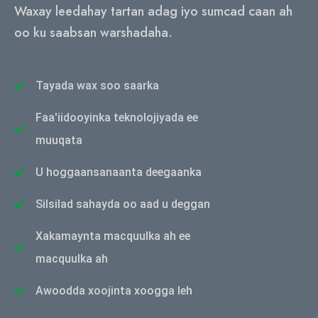
Waxay leedahay tartan adag iyo sumcad caan ah
oo ku saabsan warshadaha.
Tayada wax soo saarka
Faa'iidooyinka teknolojiyada ee
muuqata
U hoggaansanaanta deegaanka
Silsilad sahayda oo aad u deggan
Xakamaynta macquulka ah ee
macquulka ah
Awoodda xoojinta xoogga leh