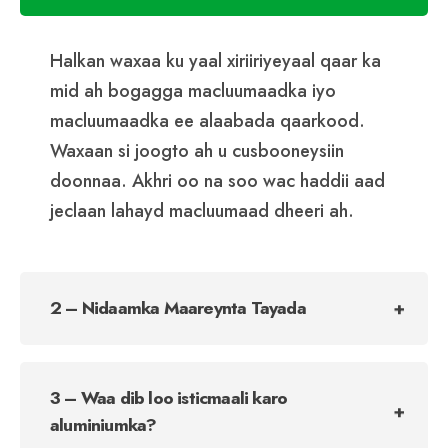
Halkan waxaa ku yaal xiriiriyeyaal qaar ka
mid ah bogagga macluumaadka iyo
macluumaadka ee alaabada qaarkood.
Waxaan si joogto ah u cusbooneysiin
doonnaa. Akhri oo na soo wac haddii aad
jeclaan lahayd macluumaad dheeri ah.
2 – Nidaamka Maareynta Tayada
3 – Waa dib loo isticmaali karo
aluminiumka?