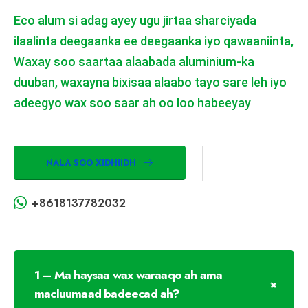
Eco alum si adag ayey ugu jirtaa sharciyada
ilaalinta deegaanka ee deegaanka iyo qawaaniinta,
Waxay soo saartaa alaabada aluminium-ka
duuban, waxayna bixisaa alaabo tayo sare leh iyo
adeegyo wax soo saar ah oo loo habeeyay
NALA SOO XIDHIIDH
+8618137782032
1 – Ma haysaa wax waraaqo ah ama
macluumaad badeecad ah?