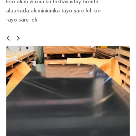
Eco alum wuxuu ku takhasustay bixinta
alaabada aluminiumka tayo sare leh oo
tayo sare leh