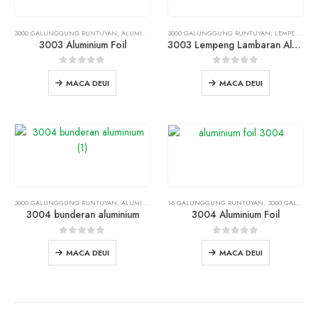
3000 GALUNGGUNG RUNTUYAN
,
ALUMINIUM FOIL
3000 GALUNGGUNG RUNTUYAN
,
PRODUK
,
LEMPENG LAMBARAN ALUMINIUM
3003 Aluminium Foil
3003 Lempeng Lambaran Aluminium
0
ti 5
0
ti 5
MACA DEUI
MACA DEUI
3000 GALUNGGUNG RUNTUYAN
,
ALUMINIUM CIRCLE
1-8 GALUNGGUNG RUNTUYAN
,
3000 GALUNGGUNG RUNTUYAN
3004 bunderan aluminium
3004 Aluminium Foil
0
ti 5
0
ti 5
MACA DEUI
MACA DEUI