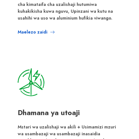
cha kimataifa cha uzalishaji hutumiwa
kuhakikisha kuwa nguvu, Upinzani wa kutu na
usahihi wa uso wa aluminium hufikia viwango.
Maelezo zaidi
Dhamana ya utoaji
Mstari wa uzalishaji wa akili + Usimamizi mzuri
wa usambazaji wa usambazaji inasaidia