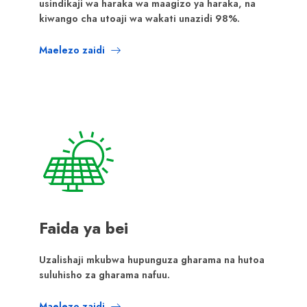
usindikaji wa haraka wa maagizo ya haraka, na
kiwango cha utoaji wa wakati unazidi 98%.
Maelezo zaidi
Faida ya bei
Uzalishaji mkubwa hupunguza gharama na hutoa
suluhisho za gharama nafuu.
Maelezo zaidi