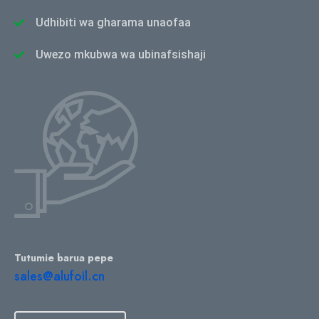
Udhibiti wa gharama unaofaa
Uwezo mkubwa wa ubinafsishaji
Tutumie barua pepe
sales@alufoil.cn