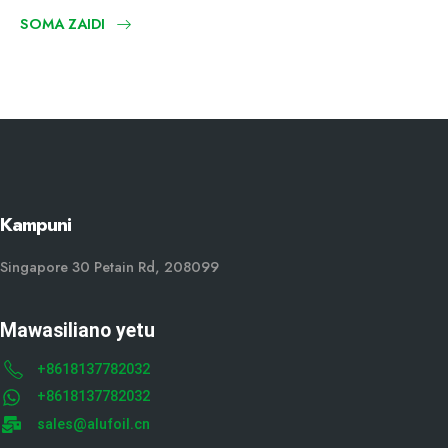
SOMA ZAIDI
Kampuni
Singapore 30 Petain Rd, 208099
Mawasiliano yetu
+8618137782032
+8618137782032
sales@alufoil.cn