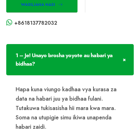
WASILIANA NASI
+8618137782032
1 – Je! Unayo brosha yoyote au habari ya
bidhaa?
Hapa kuna viungo kadhaa vya kurasa za
data na habari juu ya bidhaa fulani.
Tutakuwa tukisasisha hii mara kwa mara.
Soma na utupigie simu ikiwa unapenda
habari zaidi.