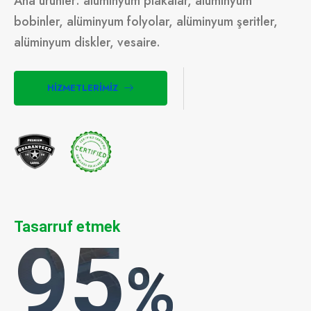
Ana ürünler: alüminyum plakalar, alüminyum
bobinler, alüminyum folyolar, alüminyum şeritler,
alüminyum diskler, vesaire.
HIZMETLERIMIZ
Tasarruf etmek
95
%