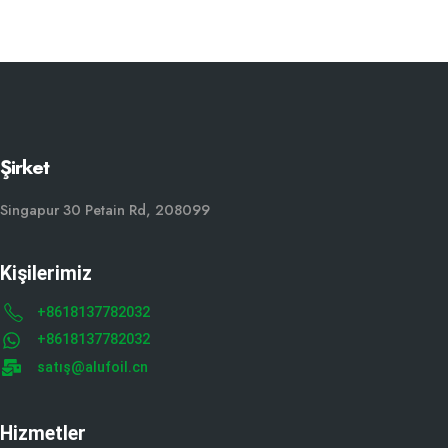
Şirket
Singapur 30 Petain Rd, 208099
Kişilerimiz
+8618137782032
+8618137782032
satış@alufoil.cn
Hizmetler