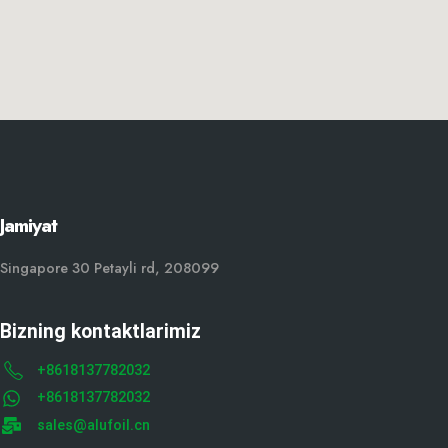
Jamiyat
Singapore 30 Petayli rd, 208099
Bizning kontaktlarimiz
+8618137782032
+8618137782032
sales@alufoil.cn