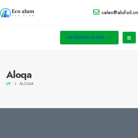
sales@alufoil.cn
IQTIBOSNI OLING
Aloqa
UY
ALOQA