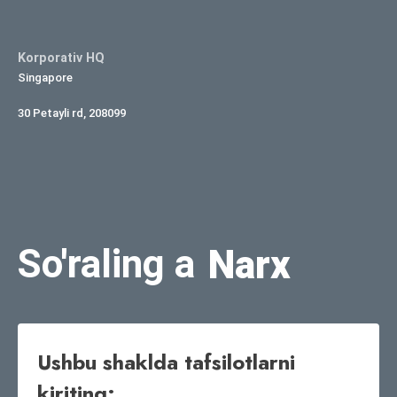
Korporativ HQ
Singapore
30 Petayli rd, 208099
So'raling a
Narx
Ushbu shaklda tafsilotlarni
kiriting: