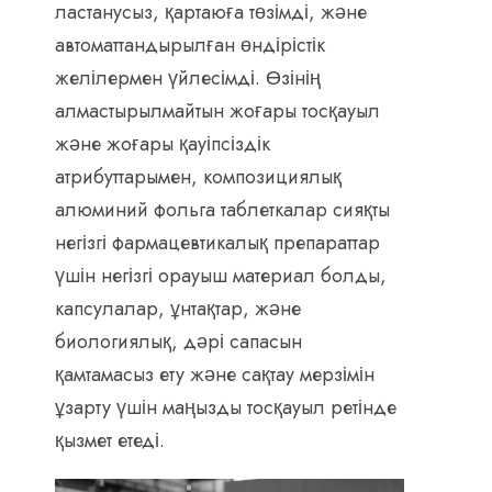
ластанусыз, қартаюға төзімді, және
автоматтандырылған өндірістік
желілермен үйлесімді. Өзінің
алмастырылмайтын жоғары тосқауыл
және жоғары қауіпсіздік
атрибуттарымен, композициялық
алюминий фольга таблеткалар сияқты
негізгі фармацевтикалық препараттар
үшін негізгі орауыш материал болды,
капсулалар, ұнтақтар, және
биологиялық, дәрі сапасын
қамтамасыз ету және сақтау мерзімін
ұзарту үшін маңызды тосқауыл ретінде
қызмет етеді.