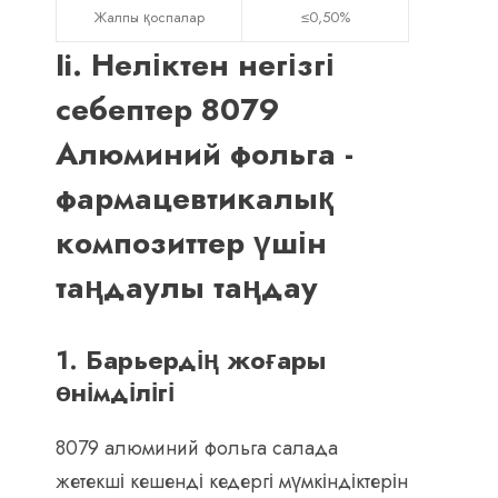
Жалпы қоспалар
≤0,50%
Ii. Неліктен негізгі
себептер 8079
Алюминий фольга -
фармацевтикалық
композиттер үшін
таңдаулы таңдау
1. Барьердің жоғары
өнімділігі
8079 алюминий фольга салада
жетекші кешенді кедергі мүмкіндіктерін