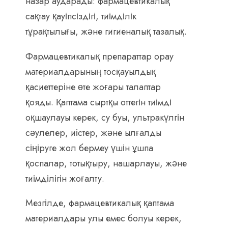
назар аударады: фармацевтикалық
сақтау қауіпсіздігі, тиімділік
тұрақтылығы, және гигиеналық тазалық.
Фармацевтикалық препараттар орау
материалдарының тосқауылдық
қасиеттеріне өте жоғары талаптар
қояды. Қаптама сыртқы оттегін тиімді
оқшаулауы керек, су буы, ультракүлгін
сәулелер, иістер, және ылғалды
сіңіруге жол бермеу үшін ұшпа
қоспалар, тотықтыру, нашарлауы, және
тиімділігін жоғалту.
Мезгілде, фармацевтикалық қаптама
материалдары улы емес болуы керек,