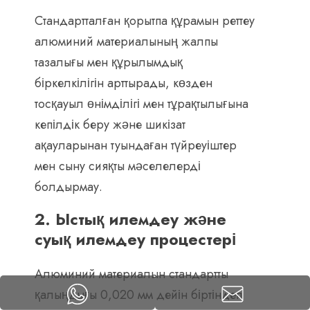
Стандартталған қорытпа құрамын реттеу
алюминий материалының жалпы
тазалығы мен құрылымдық
біркелкілігін арттырады, көзден
тосқауыл өнімділігі мен тұрақтылығына
кепілдік беру және шикізат
ақауларынан туындаған түйреуіштер
мен сыну сияқты мәселелерді
болдырмау.
2. Ыстық илемдеу және
суық илемдеу процестері
Алюминий материалын стандартты
қалыңдығы 0,020 мм дейін біртіндеп