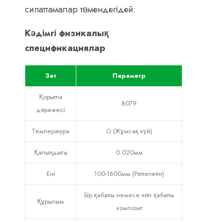
сипаттамалар төмендегідей:
Кәдімгі физикалық
спецификациялар
Зат
Параметр
Қорытпа
8079
дәрежесі
Температура
O (Жұмсақ күй)
Қалыңдығы
0.020мм
Ені
100-1600мм (Реттелетін)
Бір қабатты немесе көп қабатты
Құрылым
композит