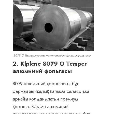
8079 O Температуралы ламинатталған қаптама фольгасы
2. Кіріспе 8079 O Temper
алюминий фольгасы
8079 алюминий қорытпасы - бұл
фармацевтикалық қаптама саласында
арнайы қолданылатын премиум
қорытпа. Кәдімгі алюминий