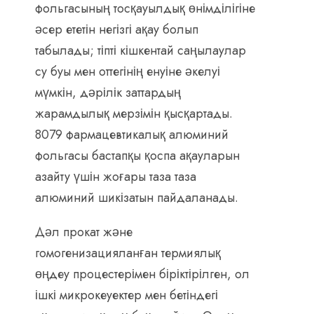
фольгасының тосқауылдық өнімділігіне
әсер ететін негізгі ақау болып
табылады; тіпті кішкентай саңылаулар
су буы мен оттегінің енуіне әкелуі
мүмкін, дәрілік заттардың
жарамдылық мерзімін қысқартады.
8079 фармацевтикалық алюминий
фольгасы бастапқы қоспа ақауларын
азайту үшін жоғары таза таза
алюминий шикізатын пайдаланады.
Дәл прокат және
гомогенизацияланған термиялық
өңдеу процестерімен біріктірілген, ол
ішкі микрокеуектер мен бетіндегі