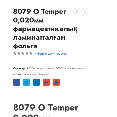
8079 O Temper
0,020мм
фармацевтикалық
ламинатталған
фольга
( Әзірге шолулар жоқ. )
0
тыс 5
Санаттар:
1-8 Серия қорытпасы
,
8000 Серия қорытпасы
,
Алюминий фольга
,
Өнімдер
8079 O Temper