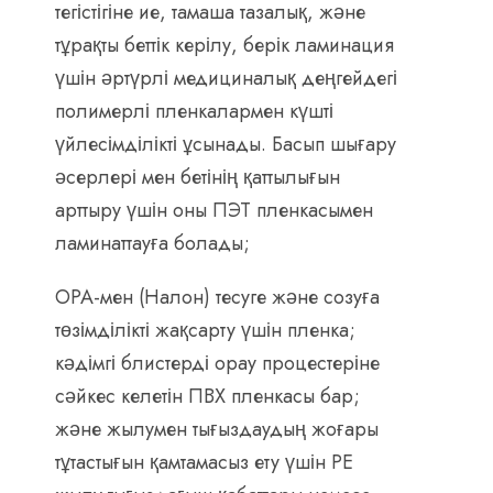
тегістігіне ие, тамаша тазалық, және
тұрақты беттік керілу, берік ламинация
үшін әртүрлі медициналық деңгейдегі
полимерлі пленкалармен күшті
үйлесімділікті ұсынады. Басып шығару
әсерлері мен бетінің қаттылығын
арттыру үшін оны ПЭТ пленкасымен
ламинаттауға болады;
OPA-мен (Налон) тесуге және созуға
төзімділікті жақсарту үшін пленка;
кәдімгі блистерді орау процестеріне
сәйкес келетін ПВХ пленкасы бар;
және жылумен тығыздаудың жоғары
тұтастығын қамтамасыз ету үшін PE