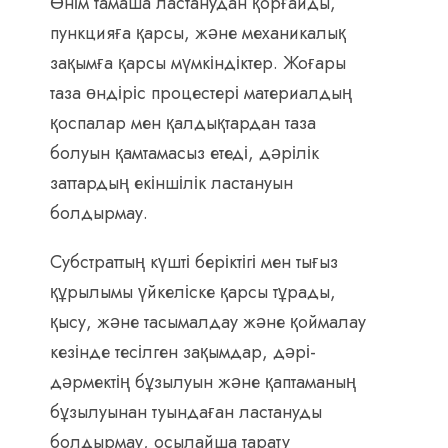
Өнім тамаша ластанудан қорғайды,
пункцияға қарсы, және механикалық
зақымға қарсы мүмкіндіктер. Жоғары
таза өндіріс процестері материалдың
қоспалар мен қалдықтардан таза
болуын қамтамасыз етеді, дәрілік
заттардың екіншілік ластануын
болдырмау.
Субстраттың күшті беріктігі мен тығыз
құрылымы үйкеліске қарсы тұрады,
қысу, және тасымалдау және қоймалау
кезінде тесілген зақымдар, дәрі-
дәрмектің бұзылуын және қаптаманың
бұзылуынан туындаған ластануды
болдырмау, осылайша тарату