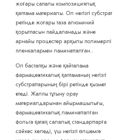
жоғары сапалы композициялық
қаптама материалы. Ол негізгі субстрат
ретінде жоғары таза алюминий
қорытпасын пайдаланады және
арнайы процестер арқылы полимерлі
пленкалармен ламинатталған..
Ол бастапқы және қайталама
фармацевтикалық қаптаманың негізгі
субстраттарының бірі ретінде қызмет
етеді. Жалпы тұтыну орау
материалдарынан айырмашылығы,
фармацевтикалық ламинатталған
фольга қатаң салалық стандарттарға
сәйкес келеді, үш негізгі өлшемге