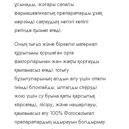
ұсынады, жоғары сапалы
фармацевтикалық препараттарды ұзақ
мерзімді сақтаудың негізгі кепілі
ретінде қызмет етеді.
Оның тығыз және біркелкі материал
құрылымы қоршаған орта
факторларынан жан-жақты қорғауды
қамтамасыз етеді: тотығу
бұзылуларының алдын алу үшін оттегін
тиімді блоктайды; ылғалды сіңіруді
жою үшін су буына қатты қарсылық
көрсетеді, пісіру, және нашарлауы;
қамтамасыз ету 100% Фотосезімтал
препараттардың ыдырауын болдырмау