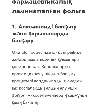
фармацевтикалық
ламинатталған фольга
1. Алюминийді балқыту
және қорытпаларды
басқару
Өндіріс процесінде шикізат ретінде
жоғары таза алюминий құймалары
қолданылады. Қорытпаларды
пропорциялау үшін дәл балқыту
процестері қолданылады, шамадан
тыс қоспалардың алдын алу үшін
әртүрлі микроэлементтердің мазмұнын
қатаң бақылау.