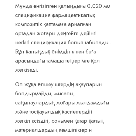
Мұнда енгізілген қалыңдығы 0,020 мм
спецификация фармацевтикалық
композиттік қаптамаға арналған
ортадан жоғары деңгейге дейінгі
негізгі спецификация болып табылады..
Бұл қалыңдық өнімділік пен баға
арасындағы тамаша теңгерімге қол
жеткізеді.
Ол жұқа өлшеуіштердің ақауларын
болдырмайды, мысалы,
саңылаулардың жоғары жылдамдығы
және тосқауылдық қасиеттердің
жеткіліксіздігі, сонымен қатар қалың
материалдардың кемшіліктерін