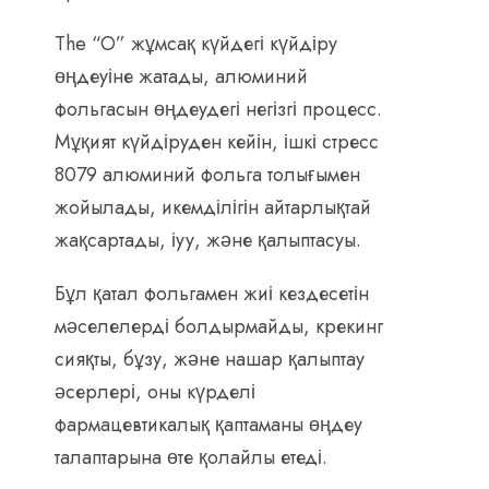
The “O” жұмсақ күйдегі күйдіру
өңдеуіне жатады, алюминий
фольгасын өңдеудегі негізгі процесс.
Мұқият күйдіруден кейін, ішкі стресс
8079 алюминий фольга толығымен
жойылады, икемділігін айтарлықтай
жақсартады, іуу, және қалыптасуы.
Бұл қатал фольгамен жиі кездесетін
мәселелерді болдырмайды, крекинг
сияқты, бұзу, және нашар қалыптау
әсерлері, оны күрделі
фармацевтикалық қаптаманы өңдеу
талаптарына өте қолайлы етеді.