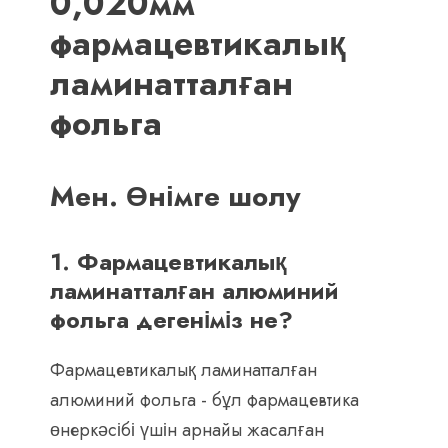
0,020мм
фармацевтикалық
ламинатталған
фольга
Мен. Өнімге шолу
1. Фармацевтикалық
ламинатталған алюминий
фольга дегеніміз не?
Фармацевтикалық ламинатталған
алюминий фольга - бұл фармацевтика
өнеркәсібі үшін арнайы жасалған