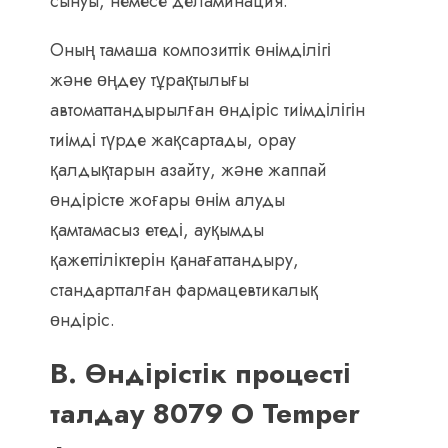
сынуы, немесе деламинация.
Оның тамаша композиттік өнімділігі
және өңдеу тұрақтылығы
автоматтандырылған өндіріс тиімділігін
тиімді түрде жақсартады, орау
қалдықтарын азайту, және жаппай
өндірісте жоғары өнім алуды
қамтамасыз етеді, ауқымды
қажеттіліктерін қанағаттандыру,
стандартталған фармацевтикалық
өндіріс.
В. Өндірістік процесті
талдау 8079 O Temper