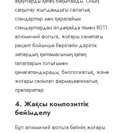
ақауларды қатаң бақылайды. Оның
саңылау жылдамдығы салалық
стандарттар мен қарапайым
стандарттардан әлдеқайда төмен 8011
алюминий фольга, жоғары санаттағы
рецепт бойынша берілетін дәрілік
заттардың қаптамасының қатаң
талаптарын толығымен
қанағаттандырады, биологиялық, және
жоғары сезімтал фармацевтикалық
препараттар.
4. Жақсы композиттік
бейімделу
Бұл алюминий фольга бетінің жоғары