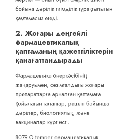
бойына дәрілік тиімділік тұрақтылығын
қамтамасыз етеді..
2. Жоғары деңгейлі
фармацевтикалық
қаптаманың қажеттіліктерін
қанағаттандырады
Фармацевтика өнеркәсібінің
жаңаруымен, сезімталдығы жоғары
препараттарға арналған қаптамаға
қойылатын талаптар, рецепт бойынша
дәрілер, биологиялық, және
вакциналар күрт өсті.
8079 O temper фармацевтикалық