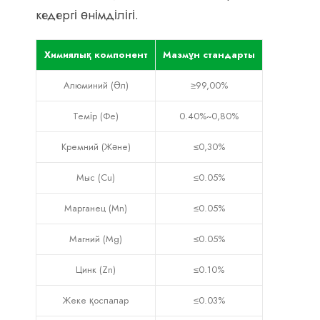
кедергі өнімділігі.
Химиялық компонент
Мазмұн стандарты
Алюминий (Әл)
≥99,00%
Темір (Фе)
0.40%~0,80%
Кремний (Және)
≤0,30%
Мыс (Cu)
≤0.05%
Марганец (Mn)
≤0.05%
Магний (Mg)
≤0.05%
Цинк (Zn)
≤0.10%
Жеке қоспалар
≤0.03%