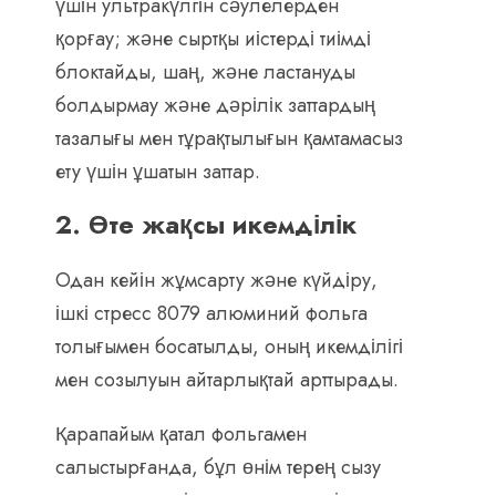
үшін ультракүлгін сәулелерден
қорғау; және сыртқы иістерді тиімді
блоктайды, шаң, және ластануды
болдырмау және дәрілік заттардың
тазалығы мен тұрақтылығын қамтамасыз
ету үшін ұшатын заттар.
2. Өте жақсы икемділік
Одан кейін жұмсарту және күйдіру,
ішкі стресс 8079 алюминий фольга
толығымен босатылды, оның икемділігі
мен созылуын айтарлықтай арттырады.
Қарапайым қатал фольгамен
салыстырғанда, бұл өнім терең сызу