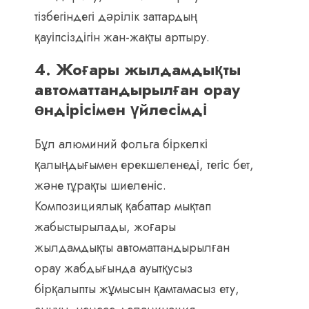
тізбегіндегі дәрілік заттардың
қауіпсіздігін жан-жақты арттыру.
4. Жоғары жылдамдықты
автоматтандырылған орау
өндірісімен үйлесімді
Бұл алюминий фольга біркелкі
қалыңдығымен ерекшеленеді, тегіс бет,
және тұрақты шиеленіс.
Композициялық қабаттар мықтап
жабыстырылады, жоғары
жылдамдықты автоматтандырылған
орау жабдығында ауытқусыз
бірқалыпты жұмысын қамтамасыз ету,