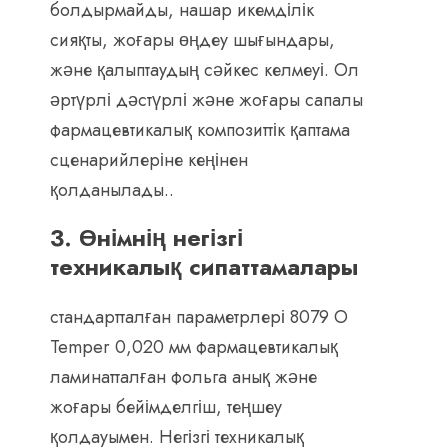
болдырмайды, нашар икемділік
сияқты, жоғары өңдеу шығындары,
және қалыптаудың сәйкес келмеуі. Ол
әртүрлі дәстүрлі және жоғары сапалы
фармацевтикалық композиттік қаптама
сценарийлеріне кеңінен
қолданылады..
3. Өнімнің негізгі
техникалық сипаттамалары
стандартталған параметрлері 8079 O
Temper 0,020 мм фармацевтикалық
ламинатталған фольга анық және
жоғары бейімделгіш, теңшеу
қолдауымен. Негізгі техникалық