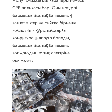
жылу тығыздағыш қабаттары немесе
CPP пленкасы бар. Оны әртүрлі
фармацевтикалық қаптаманың
қажеттіліктеріне сәйкес бірнеше
композиттік құрылымдарға
конфигурациялауға болады,
фармацевтикалық қаптаманы
қолданудың толық спектріне
бейімделу.