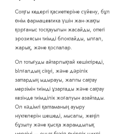
Соңғы кедергі қасиеттеріне сүйену, бұл
өнім фармацевтика үшін жан-жақты
қорғаныс тосқауылын жасайды, оттегі
эрозиясын тиімді блоктайды, ылғал,
жарық, және қоспалар.
Ол тотығуды айтарлықтай кешіктіреді,
Ылғалдың сіңуі, және дәрілік
заттардың ыдырауы, жалпы сақтау
мерзімін тиімді ұзартады және сақтау
кезінде тиімділік жоғалуын азайтады.
Ол кәдімгі қаптаманың ауыру
нүктелерін шешеді, мысалы, жеңіл
бұзылу және қысқа жарамдылық
мерзімі — оның бүкіл өмірлік циклі