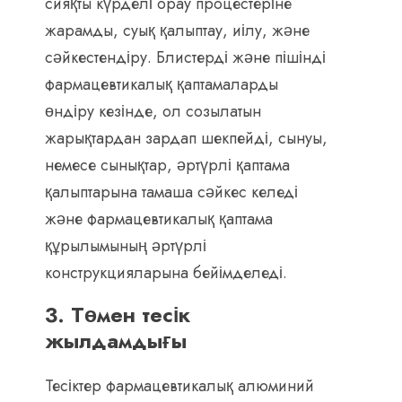
сияқты күрделі орау процестеріне
жарамды, суық қалыптау, иілу, және
сәйкестендіру. Блистерді және пішінді
фармацевтикалық қаптамаларды
өндіру кезінде, ол созылатын
жарықтардан зардап шекпейді, сынуы,
немесе сынықтар, әртүрлі қаптама
қалыптарына тамаша сәйкес келеді
және фармацевтикалық қаптама
құрылымының әртүрлі
конструкцияларына бейімделеді.
3. Төмен тесік
жылдамдығы
Тесіктер фармацевтикалық алюминий