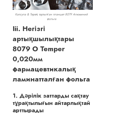
Капсула & Терең тартылған планшет 8079 Алюминий
фольга
Iii. Негізгі
артықшылықтары
8079 O Temper
0,020мм
фармацевтикалық
ламинатталған фольга
1. Дәрілік заттарды сақтау
тұрақтылығын айтарлықтай
арттырады