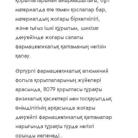
қорытпаларынан айырмашылығы, бұл
материалда өте төмен қоспалар бар,
материалдың жоғары біркелкілігі,
және тығыз ішкі құрылым, шикізат
деңгейінде жоғары сапалы
фармацевтикалық қаптаманың негізін
қалау.
Әртүрлі фармацевтикалық алюминий
фольга қорытпаларының жүйелері
арасында, 8079 қорытпасы тұрақты
физикалық қасиеттері мен тосқауылдық
өнімділігінің арқасында жоғары
деңгейлі фармацевтикалық қаптамалар
нарығында тұрақты түрде негізгі
орынды иеленеді..