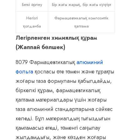
Беткі әрлеу
Бір жағы жарық, бір жағы күңгірт
Негізгі
Фармацевтикалық композиттік
қолданба
қаптама
Легірленген химиялық құрам
(Жаппай бөлшек)
8079 Фармацевтикалық
алюминий
фольга
қоспасы өте төмен және тұрақты
жоғары таза формуланы қабылдайды,
біркелкі құрам, фармацевтикалық
қаптама материалдары үшін жоғары
таза алюминий стандарттарына сәйкес
келеді. Бұл материалдың тығыздығын
қамтамасыз етеді, төменгі саңылау
жылдамдығы, және көзден жоғары