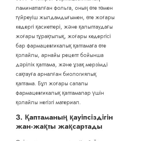
ламинатталған фольга, оның өте төмен
түйреуіш жылдамдығымен, өте жоғары
кедергі қасиеттері, және қалыптаудағы
жоғары тұрақтылық, жоғары кедергісі
бар фармацевтикалық қаптамаға өте
қолайлы, арнайы рецепт бойынша
дәрілік қаптама, және ұзақ мерзімді
сақтауға арналған биологиялық
қаптама. Бұл жоғары сапалы
фармацевтикалық қаптамалар үшін
қолайлы негізгі материал.
3. Қаптаманың қауіпсіздігін
жан-жақты жақсартады