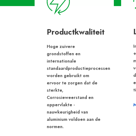
Productkwaliteit
I
Hoge zuivere
+
grondstoffen en
m
internationale
v
standaardproductieprocessen
d
worden gebruikt om
e
ervoor te zorgen dat de
t
sterkte,
Corrosieweerstand en
oppervlakte -
M
nauwkeurigheid van
aluminium voldoen aan de
normen.