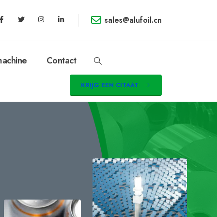
sales@alufoil.cn
achine
Contact
KRIJG EEN CITAAT