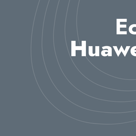
E
Huaw