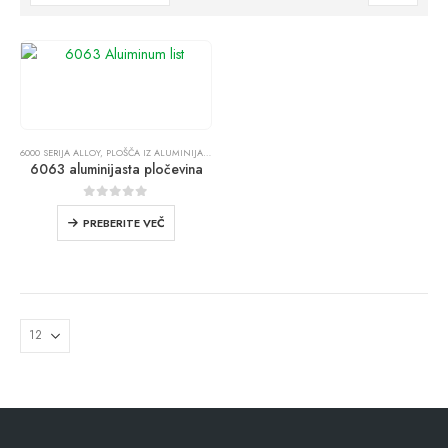
6000 SERIJA ALLOY
,
PLOŠČA IZ ALUMINIJASTE PLOČEVINE
6063 aluminijasta pločevina
0
zunaj 5
PREBERITE VEČ