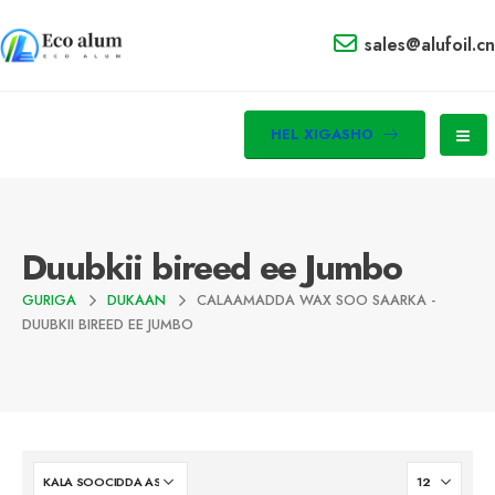
sales@alufoil.cn
HEL XIGASHO
Duubkii bireed ee Jumbo
GURIGA
DUKAAN
CALAAMADDA WAX SOO SAARKA -
DUUBKII BIREED EE JUMBO