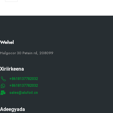
Wehel
Halgocor 30 Petain rd, 208099
Xiriirkeena
+8618137782032
+8618137782032
sales@alufoil.cn
Adeegyada