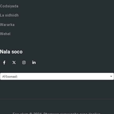
Codsiyada
La xidhiidh
Wararka
Wehel
Nala soco
Af-Soomaali