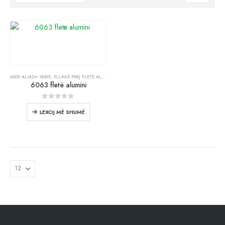
6000 ALIAZH SERIE
,
PLLAKË PREJ FLETË ALUMINI
6063 fletë alumini
0
jashtë 5
LEXOJ MË SHUMË