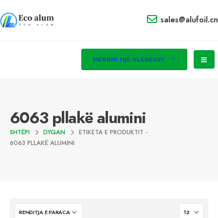
sales@alufoil.cn
MERRNI NJË VLERËSIM
6063 pllakë alumini
SHTËPI
DYQAN
ETIKETA E PRODUKTIT -
6063 PLLAKË ALUMINI