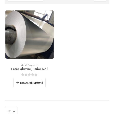
LETËR ALUMINI
Letër alumini Jumbo Roll
0
jashtë 5
LEXOJ MË SHUMË