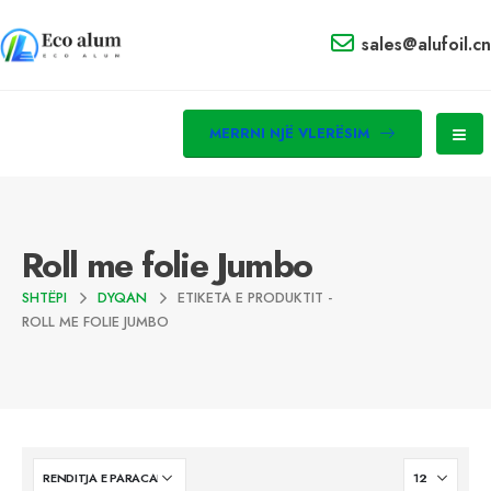
sales@alufoil.cn
MERRNI NJË VLERËSIM
Roll me folie Jumbo
SHTËPI
DYQAN
ETIKETA E PRODUKTIT -
ROLL ME FOLIE JUMBO