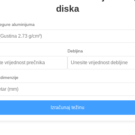
diska
 legure aluminijuma
Debljina
 dimenzije
Izračunaj težinu