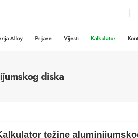
erija Alloy
Prijave
Vijesti
Kalkulator
Kon
nijumskog diska
Kalkulator težine aluminijumsko