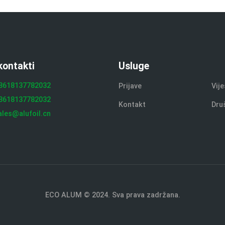
kontakti
Usluge
8618137782032
Prijave
Vije
8618137782032
Kontakt
Dru
ales@alufoil.cn
ECO ALUM © 2024. Sva prava zadržana.