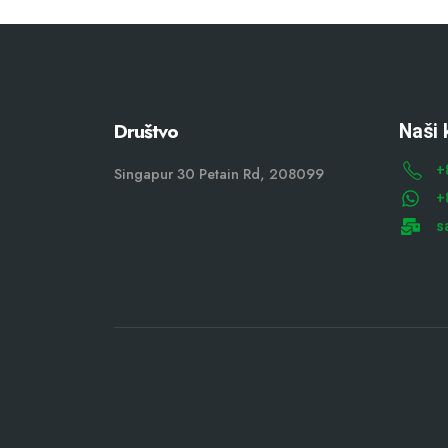
Društvo
Naši 
+
Singapur 30 Petain Rd, 208099
+
s