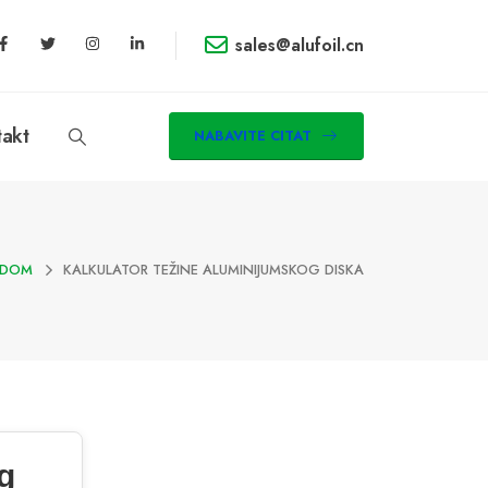
sales@alufoil.cn
takt
NABAVITE CITAT
DOM
KALKULATOR TEŽINE ALUMINIJUMSKOG DISKA
g