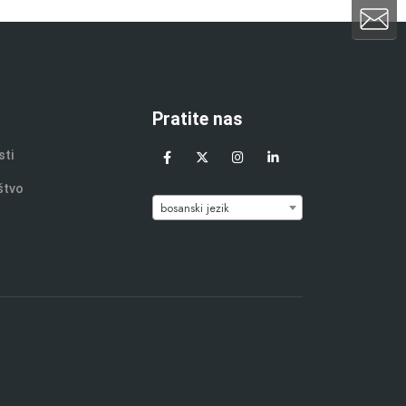
Pratite nas
sti
štvo
bosanski jezik