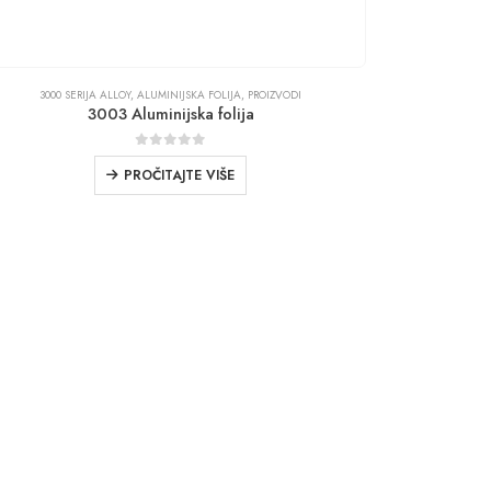
3000 SERIJA ALLOY
,
ALUMINIJSKA FOLIJA
,
PROIZVODI
3003 Aluminijska folija
0
iz 5
PROČITAJTE VIŠE