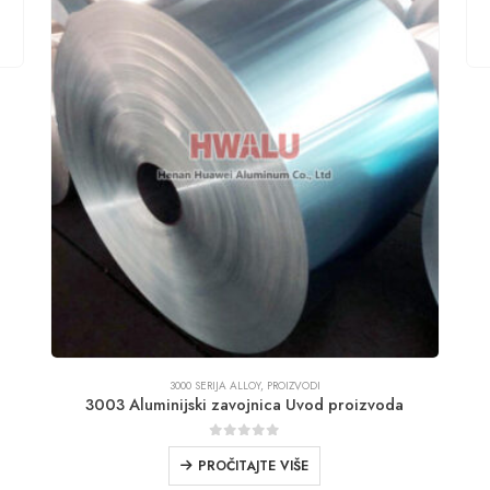
3000 SERIJA ALLOY
,
PROIZVODI
3003 Aluminijski zavojnica Uvod proizvoda
0
iz 5
PROČITAJTE VIŠE