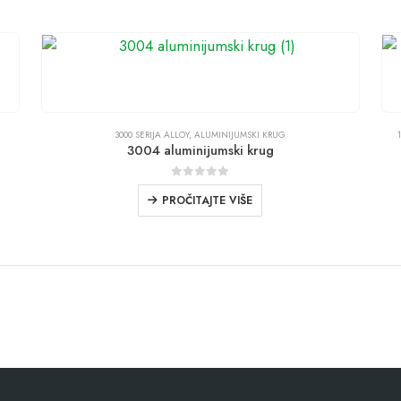
3000 SERIJA ALLOY
,
ALUMINIJUMSKI KRUG
3004 aluminijumski krug
0
iz 5
PROČITAJTE VIŠE