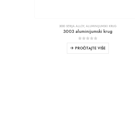
3000 SERIJA ALLOY
,
ALUMINIJUMSKI KRUG
3003 aluminijumski krug
0
iz 5
PROČITAJTE VIŠE