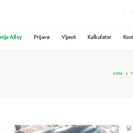
erija Alloy
Prijave
Vijesti
Kalkulator
Kon
DOM