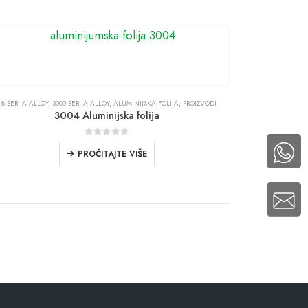
1-8 SERIJA ALLOY
,
3000 SERIJA ALLOY
,
ALUMINIJSKA FOLIJA
,
PROIZVODI
3004 Aluminijska folija
0
iz 5
PROČITAJTE VIŠE