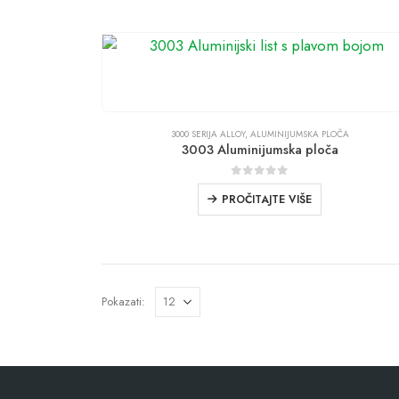
3000 SERIJA ALLOY
,
ALUMINIJUMSKA PLOČA
3003 Aluminijumska ploča
0
iz 5
PROČITAJTE VIŠE
Pokazati: