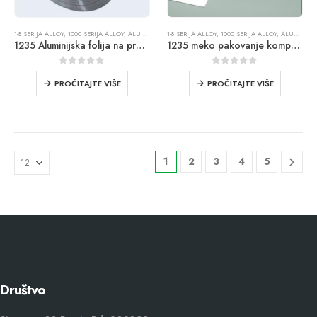
1-8 SERIJA ALLOY
,
1000 SERIJA ALLOY
,
ALUMINIJSKA FOLIJA
1-8 SERIJA ALLOY
,
1000 SERIJA ALLOY
,
ALUMINIJSKA FOLIJA
1235 Aluminijska folija na prodaju
1235 meko pakovanje kompozitne folije
0
iz 5
0
iz 5
PROČITAJTE VIŠE
PROČITAJTE VIŠE
1
2
3
4
5
Društvo