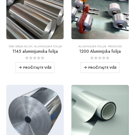
1000 SERIJA ALLOY
,
ALUMINIJSKA FOLIJA
ALUMINIJSKA FOLIJA
,
PROIZVODI
1145 aluminijumska folija
1200 Aluminijska folija
0
iz 5
0
iz 5
PROČITAJTE VIŠE
PROČITAJTE VIŠE