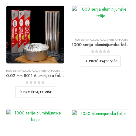
1000 SERIJA ALLOY
,
ALUMINIJSKA FOLIJA
1000 serija aluminijumske folije
0
iz 5
PROČITAJTE VIŠE
8000 SERIJA ALLOY
,
ALUMINIJSKA FOLIJA
,
PROIZVODI
0.02 mm 8011 Aluminijska folija za domaćinstvo
0
iz 5
PROČITAJTE VIŠE