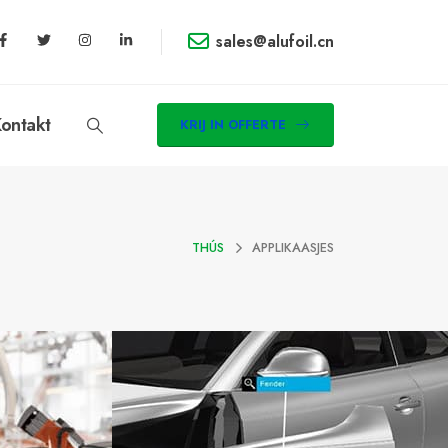
sales@alufoil.cn
ontakt
KRIJ IN OFFERTE
THÚS
APPLIKAASJES