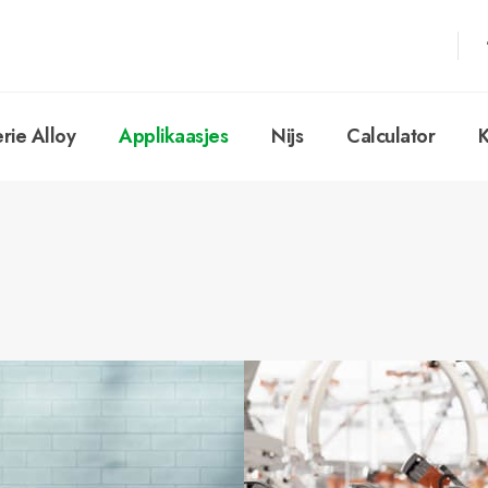
erie Alloy
Applikaasjes
Nijs
Calculator
K