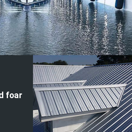
d foar