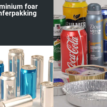
minium foar
nferpakking