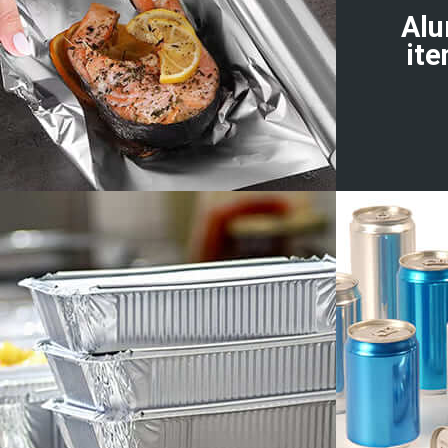
Alu
ite