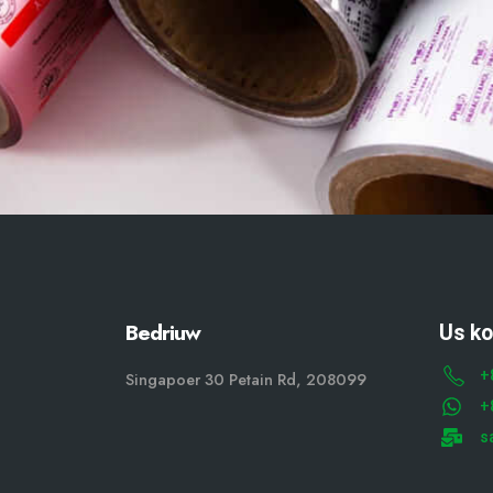
Bedriuw
Us k
+
Singapoer 30 Petain Rd, 208099
+
s