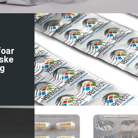
foar
ske
ng