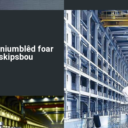
niumblêd foar
skipsbou