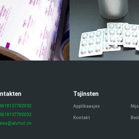
ontakten
Tsjinsten
8618137782032
Applikaasjes
Nijs
8618137782032
Kontakt
Bed
ales@alufoil.cn