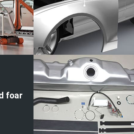
d foar