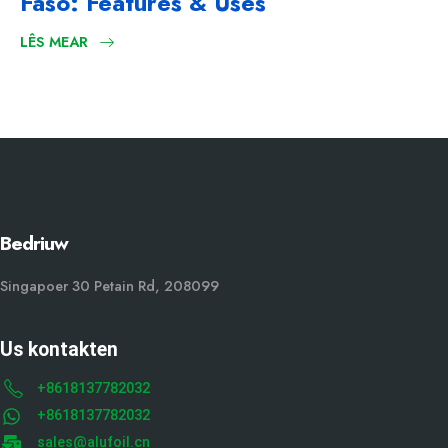
Faso:
Features & Uses
LÊS MEAR
Bedriuw
Singapoer 30 Petain Rd, 208099
Us kontakten
+8618137782032
+8618137782032
sales@alufoil.cn