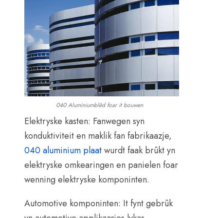
040 Aluminiumblêd foar it bouwen
Elektryske kasten: Fanwegen syn
konduktiviteit en maklik fan fabrikaazje,
040 aluminium plaat
wurdt faak brûkt yn
elektryske omkearingen en panielen foar
wenning elektryske komponinten.
Automotive komponinten: It fynt gebrûk
yn automotive applikaasjes lykas