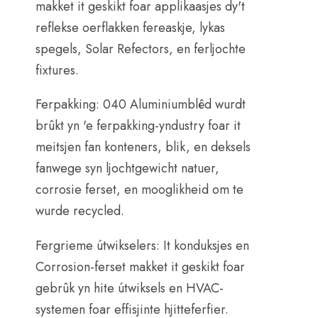
makket it geskikt foar applikaasjes dy't
reflekse oerflakken fereaskje, lykas
spegels, Solar Refectors, en ferljochte
fixtures.
Ferpakking: 040 Aluminiumblêd wurdt
brûkt yn 'e ferpakking-yndustry foar it
meitsjen fan konteners, blik, en deksels
fanwege syn ljochtgewicht natuer,
corrosie ferset, en mooglikheid om te
wurde recycled.
Fergrieme útwikselers: It konduksjes en
Corrosion-ferset makket it geskikt foar
gebrûk yn hite útwiksels en HVAC-
systemen foar effisjinte hjitteferfier.