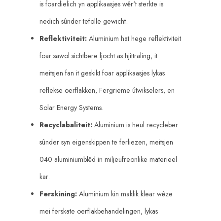
is foardielich yn applikaasjes wêr't sterkte is
nedich sûnder tefolle gewicht.
Reflektiviteit:
Aluminium hat hege reflektiviteit
foar sawol sichtbere ljocht as hjittraling, it
meitsjen fan it geskikt foar applikaasjes lykas
reflekse oerflakken, Fergrieme útwikselers, en
Solar Energy Systems.
Recyclabaliteit:
Aluminium is heul recycleber
sûnder syn eigenskippen te ferliezen, meitsjen
040 aluminiumblêd in miljeufreonlike materieel
kar.
Ferskining:
Aluminium kin maklik klear wêze
mei ferskate oerflakbehandelingen, lykas