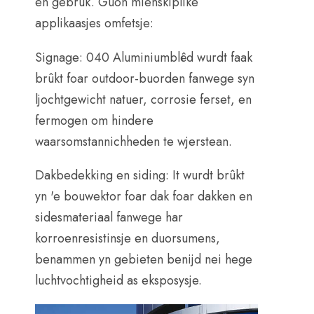
en gebrûk. Guon mienskiplike
applikaasjes omfetsje:
Signage: 040 Aluminiumblêd wurdt faak
brûkt foar outdoor-buorden fanwege syn
ljochtgewicht natuer, corrosie ferset, en
fermogen om hindere
waarsomstannichheden te wjerstean.
Dakbedekking en siding: It wurdt brûkt
yn 'e bouwektor foar dak foar dakken en
sidesmateriaal fanwege har
korroenresistinsje en duorsumens,
benammen yn gebieten benijd nei hege
luchtvochtigheid as eksposysje.