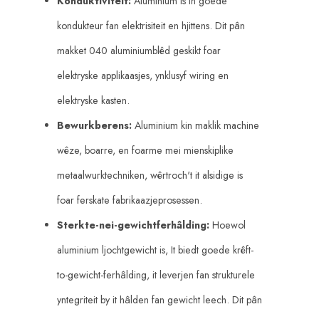
Konduktiviteit:
Aluminium is in goede
kondukteur fan elektrisiteit en hjittens. Dit pân
makket 040 aluminiumblêd geskikt foar
elektryske applikaasjes, ynklusyf wiring en
elektryske kasten.
Bewurkberens:
Aluminium kin maklik machine
wêze, boarre, en foarme mei mienskiplike
metaalwurktechniken, wêrtroch't it alsidige is
foar ferskate fabrikaazjeprosessen.
Sterkte-nei-gewichtferhâlding:
Hoewol
aluminium ljochtgewicht is, It biedt goede krêft-
to-gewicht-ferhâlding, it leverjen fan strukturele
yntegriteit by it hâlden fan gewicht leech. Dit pân