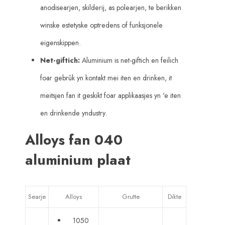
anodisearjen, skilderij, as polearjen, te berikken
winske estetyske optredens of funksjonele
eigenskippen.
Net-giftich:
Aluminium is net-giftich en feilich
foar gebrûk yn kontakt mei iten en drinken, it
meitsjen fan it geskikt foar applikaasjes yn 'e iten
en drinkende yndustry.
Alloys fan 040
aluminium plaat
Searje
Alloys
Grutte
Dikte
1050