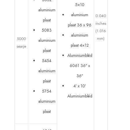
5×10
aluminium
aluminium
0.040
plaat
inches
plaat 36 x 96
5083
(1.016
aluminium
mm)
5000
aluminium
plaat 4×12
searje
plaat
Aluminiumblêd
5454
6061 36″ x
aluminium
36″
plaat
4′ x 10′
5754
Aluminiumblêd
aluminium
plaat