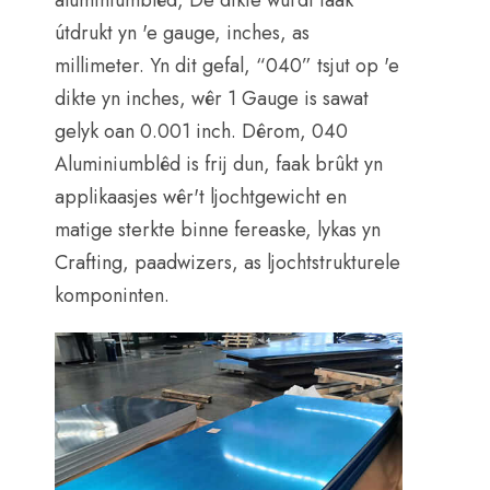
aluminiumblêd, De dikte wurdt faak
útdrukt yn 'e gauge, inches, as
millimeter. Yn dit gefal, “040” tsjut op 'e
dikte yn inches, wêr 1 Gauge is sawat
gelyk oan 0.001 inch. Dêrom, 040
Aluminiumblêd is frij dun, faak brûkt yn
applikaasjes wêr't ljochtgewicht en
matige sterkte binne fereaske, lykas yn
Crafting, paadwizers, as ljochtstrukturele
komponinten.