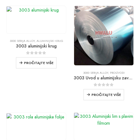
3000 SERIJA ALLOY
,
ALUMINIJSKI KRUG
3003 aluminijski krug
0
od 5
PROČITAJTE VIŠE
3000 SERIJA ALLOY
,
PROIZVODI
3003 Uvod u aluminijsku zavojnicu
0
od 5
PROČITAJTE VIŠE