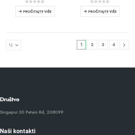
0
od 5
0
od 5
PROČITAJTE VIŠE
PROČITAJTE VIŠE
1
2
3
4
Društvo
Singapur 30 Petain Rd, 208099
Naši kontakti