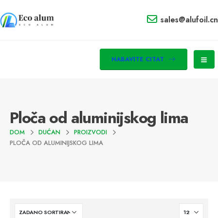
sales@alufoil.cn
NABAVITE CITAT
Ploča od aluminijskog lima
DOM
DUĆAN
PROIZVODI
PLOČA OD ALUMINIJSKOG LIMA