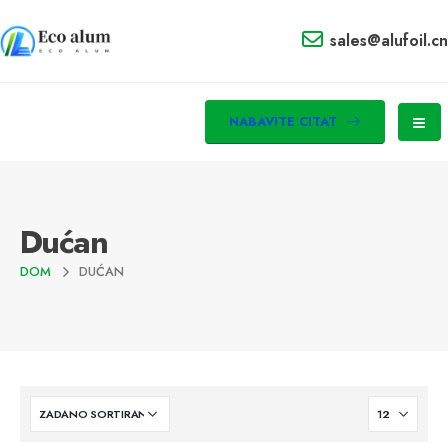
sales@alufoil.cn
NABAVITE CITAT
Dućan
DOM
DUĆAN