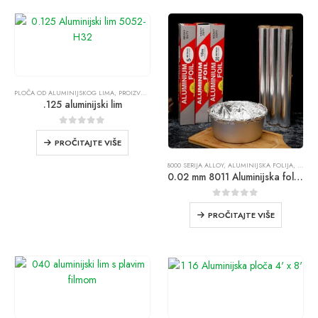
PLOČA OD ALUMINIJSKOG LIMA
,
PROIZVODI
.125 aluminijski lim
0
od 5
PROČITAJTE VIŠE
8000 SERIJA ALLOY
,
ALUMINIJSKA FOLIJA
,
PROIZ
0.02 mm 8011 Aluminijska folija za kućanstvo
0
od 5
PROČITAJTE VIŠE