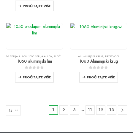
0
od 5
PROČITAJTE VIŠE
1-8 SERIJA ALLOY
,
1000 SERIJA ALLOY
,
PLOČA OD ALUMINIJSKOG LIMA
ALUMINIJSKI KRUG
,
PROIZVODI
1050 aluminijski lim
1060 Aluminijski krug
0
od 5
0
od 5
PROČITAJTE VIŠE
PROČITAJTE VIŠE
…
1
2
3
11
12
13